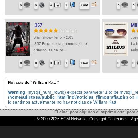
0
0
0
1
1,691
0
0
.357
Mil
Brian Skiba - Terror - 2013
Joey
.357 Es un oscuro homenaje del
La h
grindhouse de los...
más.
0
0
0
1
1,641
0
0
Noticias de “William Katt ”
Warning
: mysqli_num_rows() expects parameter 1 to be mysqli_res
/home/adictosa/public_html/incl/noticias_filmografia.php
on l
lo sentimos actualmente no hay noticias de William Katt
El cine, para algunos el septimo arte, para o
© 2000-2026
HGM Network
-
Copyright Contenidos
-
Age