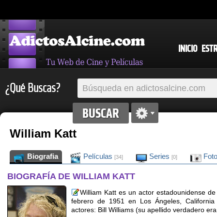
INICIO
EST
¿Qué Buscas?
William Katt
Biografia
Películas
Series
Fot
[34]
[0]
BIOGRAFÍA DE WILLIAM KATT
William Katt es un actor estadounidense de 
febrero de 1951 en Los Ángeles, California
actores: Bill Williams (su apellido verdadero era