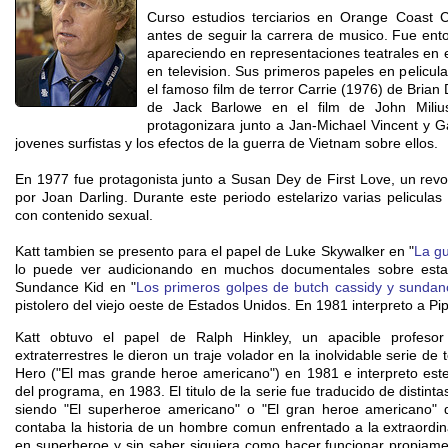
Curso estudios terciarios en Orange Coast C
antes de seguir la carrera de musico. Fue en
apareciendo en representaciones teatrales en 
en television. Sus primeros papeles en pelicu
el famoso film de terror Carrie (1976) de Brian
de Jack Barlowe en el film de John Mili
protagonizara junto a Jan-Michael Vincent y G
jovenes surfistas y los efectos de la guerra de Vietnam sobre ellos.
En 1977 fue protagonista junto a Susan Dey de First Love, un revol
por Joan Darling. Durante este periodo estelarizo varias peliculas
con contenido sexual.
Katt tambien se presento para el papel de Luke Skywalker en "
La gu
lo puede ver audicionando en muchos documentales sobre esta 
Sundance Kid en "
Los primeros golpes de butch cassidy y sundan
pistolero del viejo oeste de Estados Unidos. En 1981 interpreto a Pi
Katt obtuvo el papel de Ralph Hinkley, un apacible profeso
extraterrestres le dieron un traje volador en la inolvidable serie de
Hero ("El mas grande heroe americano") en 1981 e interpreto este
del programa, en 1983. El titulo de la serie fue traducido de disti
siendo "El superheroe americano" o "El gran heroe americano" 
contaba la historia de un hombre comun enfrentado a la extraordina
en superheroe y sin saber siquiera como hacer funcionar propiame