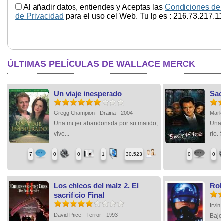
Al añadir datos, entiendes y Aceptas las
Condiciones de
de Privacidad
para el uso del Web. Tu Ip es : 216.73.217.1
ÚLTIMAS PELÍCULAS DE WALLACE MERCK
Un viaje inesperado
Sac
Gregg Champion - Drama - 2004
Mark
Una mujer abandonada por su marido,
Una
vive...
río. 
7
0
0
1
30,523
0
0
Los chicos del maiz 2. El
Ro
sacrificio Final
Irvi
David Price - Terror - 1993
Bajo