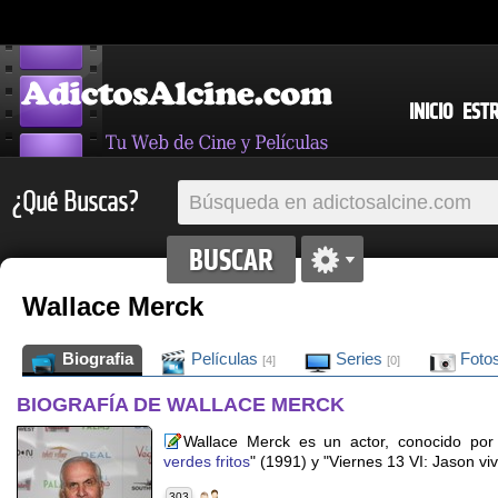
INICIO
EST
¿Qué Buscas?
Wallace Merck
Biografia
Películas
Series
Foto
[4]
[0]
BIOGRAFÍA DE WALLACE MERCK
Wallace Merck es un actor, conocido por
verdes fritos
" (1991) y "Viernes 13 VI: Jason viv
303