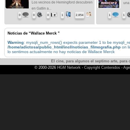
Los vecinos de Hemingford descubren
una 
en Gatlin a...
0
0
0
1
2,854
1
1
Noticias de “Wallace Merck ”
Warning
: mysqli_num_rows() expects parameter 1 to be mysqli_res
/home/adictosa/public_html/incl/noticias_filmografia.php
on l
lo sentimos actualmente no hay noticias de Wallace Merck
El cine, para algunos el septimo arte, para o
© 2000-2026
HGM Network
-
Copyright Contenidos
-
Age