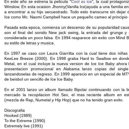
En este año se estrena la pelicula "
Cool as ice
", la cual protagon
Winslow. En esta ocasion Jhonny(Vanilla Ice)ayuda a una familia en
a encontrar a su hijo secuestrado. Todo esto transcurre sin dejar 
Ice como Mc. Naomi Campbell hace un pequeño cameo al principio de
Pasada esta epoca, comienza un descenso de su popularidad caus
son el final del sonido New jack swing, la entrada del grunge y
considerada un poco falsa. En 1994 reaparece sin exito con Mind B
su estilo de letras y musica.
En 1997 se caso con Laura Giarritta con la cual tiene dos niña
KeeLee Breeze (2000). En 1998 graba Hard to Swallow en dond
Metal, en el cual incluye la nueva version de Ice Ice Baby ahora
presentacion promocional en Alabama lanzo copias del single 
lanzandoselas de regreso. En 1999 aparecio en un especial de MT
de beisbol un sencillo de Ice Ice Baby.
En el 2001 lanzo un album llamado Bipolar continuando con la l
mercado la recopilacion Hot Sex, el mas reciente album en es
(mezcla de Rap, Numetal y Hip Hop) que no ha tenido gran exito.
Discografia
Hooked (1989)
To the Extreme (1990)
Extremely live (1991)