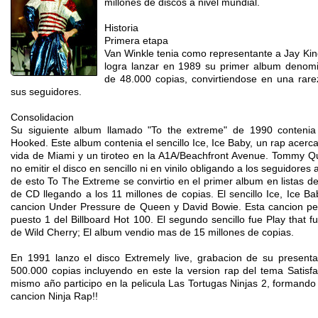
millones de discos a nivel mundial.
Historia
Primera etapa
Van Winkle tenia como representante a Jay King
logra lanzar en 1989 su primer album denom
de 48.000 copias, convirtiendose en una rare
sus seguidores.
Consolidacion
Su siguiente album llamado "To the extreme" de 1990 contenia
Hooked. Este album contenia el sencillo Ice, Ice Baby, un rap acer
vida de Miami y un tiroteo en la A1A/Beachfront Avenue. Tommy 
no emitir el disco en sencillo ni en vinilo obligando a los seguidore
de esto To The Extreme se convirtio en el primer album en listas d
de CD llegando a los 11 millones de copias. El sencillo Ice, Ice Ba
cancion Under Pressure de Queen y David Bowie. Esta cancion p
puesto 1 del Billboard Hot 100. El segundo sencillo fue Play that 
de Wild Cherry; El album vendio mas de 15 millones de copias.
En 1991 lanzo el disco Extremely live, grabacion de su present
500.000 copias incluyendo en este la version rap del tema Satisfa
mismo año participo en la pelicula Las Tortugas Ninjas 2, formando
cancion Ninja Rap!!