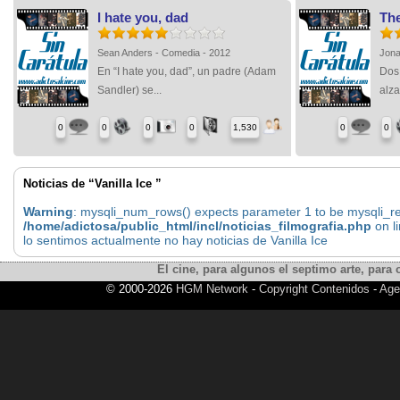
I hate you, dad
The
Sean Anders - Comedia - 2012
Jona
En “I hate you, dad”, un padre (Adam
Dos
Sandler) se...
alza
0
0
0
0
1,530
0
0
Noticias de “Vanilla Ice ”
Warning
: mysqli_num_rows() expects parameter 1 to be mysqli_res
/home/adictosa/public_html/incl/noticias_filmografia.php
on l
lo sentimos actualmente no hay noticias de Vanilla Ice
El cine, para algunos el septimo arte, para o
© 2000-2026
HGM Network
-
Copyright Contenidos
-
Age