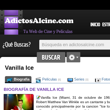
INICIO
EST
¿Qué Buscas?
Vanilla Ice
Biografia
Películas
Series
Foto
[6]
[0]
BIOGRAFÍA DE VANILLA ICE
Vanilla Ice (Miami, 31 de octubre de 19
Robert Matthew Van Winkle es un cantante y ba
conocido principalmente por la cancion "Ice 