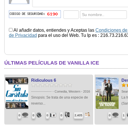
Al añadir datos, entiendes y Aceptas las
Condiciones de
de Privacidad
para el uso del Web. Tu Ip es : 216.73.216.6
ÚLTIMAS PELÍCULAS DE VANILLA ICE
Ridiculous 6
De
------------------ - Comedia, Western - 2016
Sean
Sinopsis: Se trata de una especie de
La h
reverso...
(San
0
0
0
0
2,405
0
1