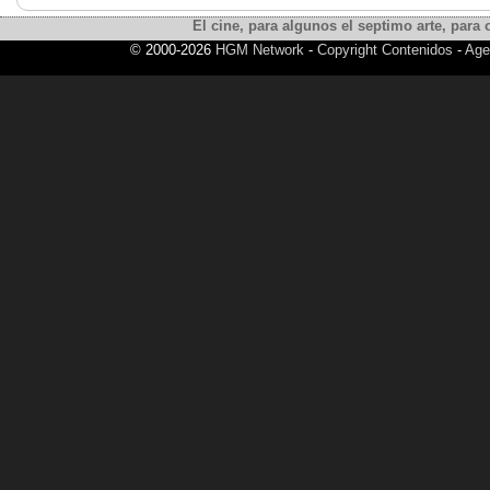
El cine, para algunos el septimo arte, para o
© 2000-2026
HGM Network
-
Copyright Contenidos
-
Age