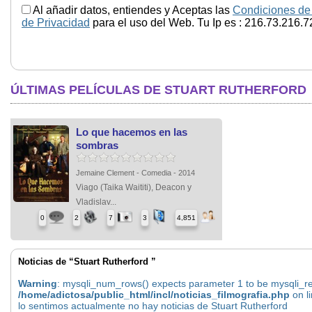
Al añadir datos, entiendes y Aceptas las
Condiciones de
de Privacidad
para el uso del Web. Tu Ip es : 216.73.216.7
ÚLTIMAS PELÍCULAS DE STUART RUTHERFORD
Lo que hacemos en las
sombras
Jemaine Clement - Comedia - 2014
Viago (Taika Waititi), Deacon y
Vladislav...
0
2
7
3
4,851
Noticias de “Stuart Rutherford ”
Warning
: mysqli_num_rows() expects parameter 1 to be mysqli_res
/home/adictosa/public_html/incl/noticias_filmografia.php
on l
lo sentimos actualmente no hay noticias de Stuart Rutherford