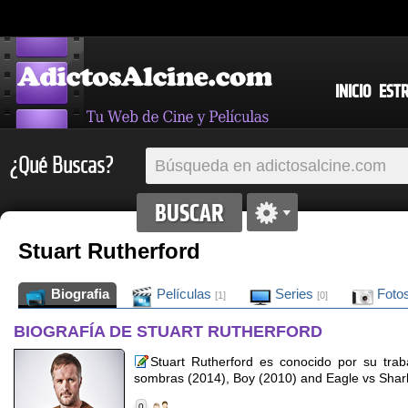
INICIO
EST
¿Qué Buscas?
Stuart Rutherford
Biografia
Películas
Series
Foto
[1]
[0]
BIOGRAFÍA DE STUART RUTHERFORD
Stuart Rutherford es conocido por su tr
sombras (2014), Boy (2010) and Eagle vs Shar
0