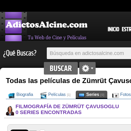
INICIO
EST
¿Qué Buscas?
Todas las películas de Zümrüt Çavus
Biografia
Películas
Series
Foto
[1]
[0]
FILMOGRAFÍA DE ZÜMRÜT ÇAVUSOGLU
0 SERIES ENCONTRADAS