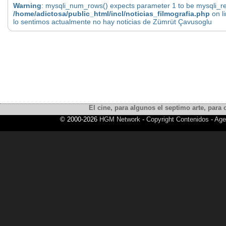
Warning
: mysqli_num_rows() expects parameter 1 to be mysqli_res
/home/adictosa/public_html/incl/noticias_filmografia.php
on l
lo sentimos actualmente no hay noticias de Zümrüt Çavusoglu
El cine, para algunos el septimo arte, para o
© 2000-2026
HGM Network
-
Copyright Contenidos
-
Age