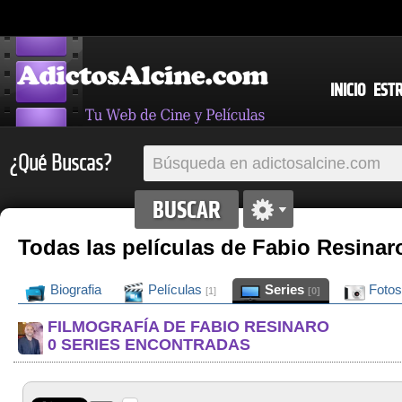
INICIO
EST
¿Qué Buscas?
Todas las películas de Fabio Resinar
Biografia
Películas
Series
Foto
[1]
[0]
FILMOGRAFÍA DE FABIO RESINARO
0 SERIES ENCONTRADAS