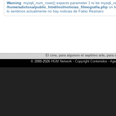
Warning
: mysqli_num_rows() expects parameter 1 to be mysqli_res
/home/adictosa/public_html/incl/noticias_filmografia.php
on l
lo sentimos actualmente no hay noticias de Fabio Resinaro
El cine, para algunos el septimo arte, para o
© 2000-2026
HGM Network
-
Copyright Contenidos
-
Age