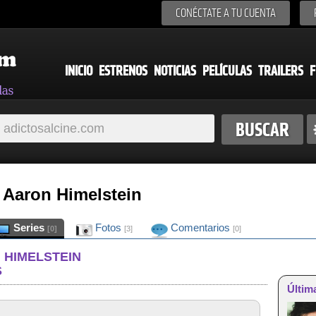
CONÉCTATE A TU CUENTA
INICIO
ESTRENOS
NOTICIAS
PELÍCULAS
TRAILERS
F
e Aaron Himelstein
Series
Fotos
Comentarios
[0]
[3]
[0]
 HIMELSTEIN
S
Últim