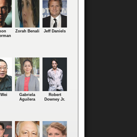
mon
Zorah Benali
Jeff Daniels
erman
 Wei
Gabriela
Robert
Aguilera
Downey Jr.