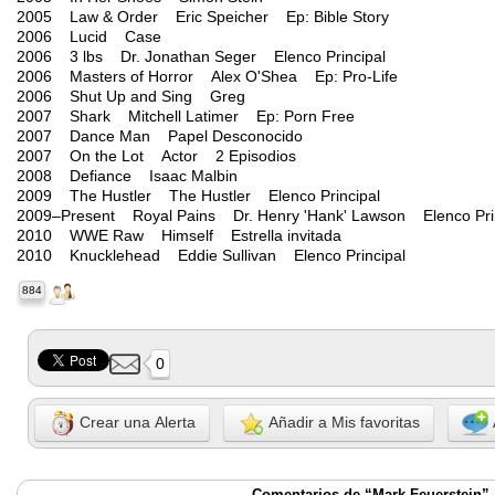
2005 Law & Order Eric Speicher Ep: Bible Story
2006 Lucid Case
2006 3 lbs Dr. Jonathan Seger Elenco Principal
2006 Masters of Horror Alex O'Shea Ep: Pro-Life
2006 Shut Up and Sing Greg
2007 Shark Mitchell Latimer Ep: Porn Free
2007 Dance Man Papel Desconocido
2007 On the Lot Actor 2 Episodios
2008 Defiance Isaac Malbin
2009 The Hustler The Hustler Elenco Principal
2009–Present Royal Pains Dr. Henry 'Hank' Lawson Elenco Prin
2010 WWE Raw Himself Estrella invitada
2010 Knucklehead Eddie Sullivan Elenco Principal
884
0
Crear una Alerta
Añadir a Mis favoritas
Comentarios de “Mark Feuerstein”