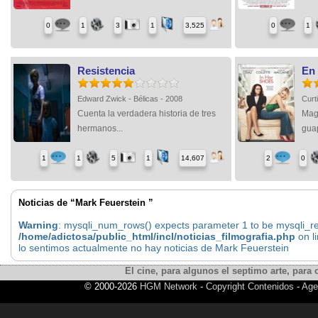
0
1
3
1
3,525
0
1
Resistencia
En
Edward Zwick - Bélicas - 2008
Curt
Cuenta la verdadera historia de tres
Mag
hermanos...
guap
1
1
5
1
14,607
2
0
Noticias de “Mark Feuerstein ”
Warning
: mysqli_num_rows() expects parameter 1 to be mysqli_res
/home/adictosa/public_html/incl/noticias_filmografia.php
on l
lo sentimos actualmente no hay noticias de Mark Feuerstein
El cine, para algunos el septimo arte, para o
© 2000-2026
HGM Network
-
Copyright Contenidos
-
Age