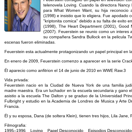
telenovela Loving. Cuando la directora Nancy
para What Women Want, su hija reconocio a 
(1998) e insistio que lo eligiera. Fue apodado
"kriptonita comica" debido a su falta de exito
(1998), The Heart Department (2001), Good M
(2007). Feuerstein se reunio como un interes 
su compañera Sandra Bullock en la pelicula T
escenas fueron eliminadas.
Feuerstein esta actualmente protagonizando un papel principal en la
En enero de 2009, Feuerstein comenzo a aparecer en la serie Crac
Él aparecio como anfitrion el 14 de junio de 2010 en WWE Raw.3
Vida privada:
Feuerstein nacio en la Ciudad de Nueva York de una familia ju
madre maestra. Era un luchador en la escuela secundaria y gano e
asistio a la escuela The Dalton y se graduo de la Universidad Pr
Fulbright y estudio en la Academia de Londres de Musica y Arte Dr
Francia.
Él y su esposa, Dana (de soltera Klein), tienen tres hijos, Lila Jane,
Filmografia:
1995–1996 Loving Papel Desconocido Episodios Desconocido