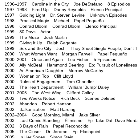
1996–1997 Caroline in the City Joe DeStefano 8 Episodios
1997–1998 Fired Up Danny Reynolds Elenco Principal
1997 Guiding Light Dr. Steven Levine Unknown Episodes
1998 Practical Magic Michael Papel Pequeño
1998 Conrad Bloom Conrad Bloom Elenco Principal
1999 30 Days Actor
1999 The Muse Josh Martin
1999 Giving It Up Ralph Gagante
1999 Sex and the City Josh They Shoot Single People, Don't 
2000 What Women Want Morgan Farwell Papel Pequeño
2000–2001 Once and Again Leo Fisher 5 Episodios
2000 Ally McBeal Hammond Deering Ep: Pursuit of Loneliness
2000 An American Daughter Morrow McCarthy
2000 Woman on Top Cliff Lloyd
2000 Rules of Engagement Tom Chandler
2001 The Heart Department William 'Bump' Daley
2001–2005 The West Wing Clifford Calley
2002 Two Weeks Notice Rich Beck Scenes Deleted
2002 Abandon Robert Hanson
2002 Balkanization Matt Harding
2002–2004 Good Morning, Miami Jake Silver
2003 Last Comic Standing Él mismo Ep: Take Dat, Dave Morda
2002 3 Days of Rain Papel Reconocido
2005 The Closer Dr. Jerome Ep: Flashpoint
2005 In Her Shoes Simon Stein