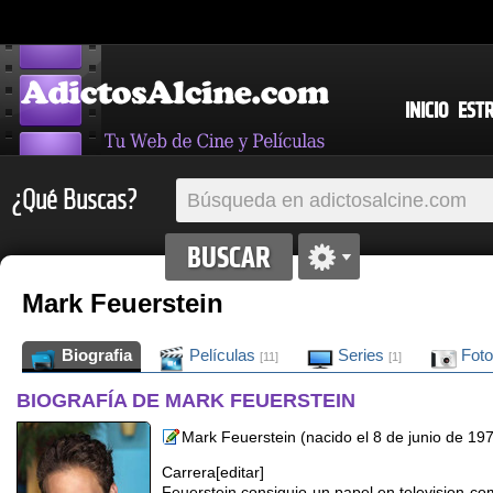
INICIO
EST
¿Qué Buscas?
Mark Feuerstein
Biografia
Películas
Series
Fot
[11]
[1]
BIOGRAFÍA DE MARK FEUERSTEIN
Mark Feuerstein (nacido el 8 de junio de 19
Carrera[editar]
Feuerstein consiguio un papel en television co