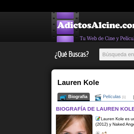
¿Qué Buscas?
Lauren Kole
Biografia
Películas
[1]
BIOGRAFÍA DE LAUREN KOL
Lauren Kole es u
(2012) y Naked Ange
0