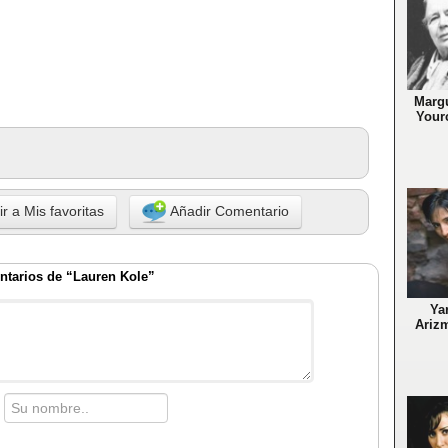
Margu
Your
r a Mis favoritas
Añadir Comentario
tarios de “Lauren Kole”
Yar
Ariz