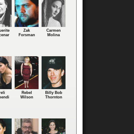
erite
Zak
Carmen
cenar
Forsman
Molina
eli
Rebel
Billy Bob
mendi
Wilson
Thornton