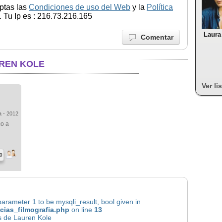
ptas las
Condiciones de uso del Web
y la
Política
 Tu Ip es : 216.73.216.165
Laura
Comentar
UREN KOLE
Ver li
a - 2012
co a
0
rameter 1 to be mysqli_result, bool given in
icias_filmografia.php
on line
13
s de Lauren Kole