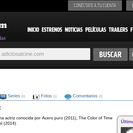
CONÉCTATE A TU CUENTA
INICIO
ESTRENOS
NOTICIAS
PELÍCULAS
TRAILERS
F
Series
Fotos
Comentarios
[0]
[1]
[0]
E
na actriz conocida por Acero puro (2011), The Color of Time
Últim
l (2014).