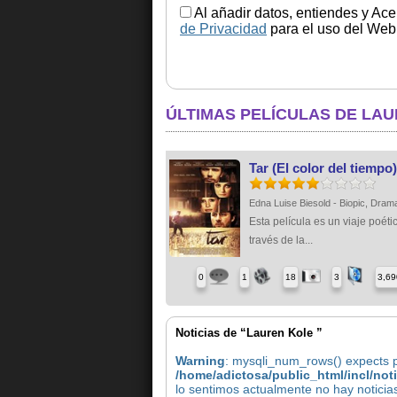
Al añadir datos, entiendes y Ace
de Privacidad
para el uso del Web.
ÚLTIMAS PELÍCULAS DE LA
Tar (El color del tiempo)
Edna Luise Biesold - Biopic, Dram
Esta película es un viaje poéti
través de la...
0
1
18
3
3,69
Noticias de “Lauren Kole ”
Warning
: mysqli_num_rows() expects pa
/home/adictosa/public_html/incl/not
lo sentimos actualmente no hay noticia