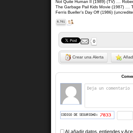
Not Quite Human II (1989) (TV) .... Robe
The Garbage Pail Kids Movie (1987) .... 
Ferris Bueller's Day Off (1986) (uncredit
6,761
0
Crear una Alerta
Añadi
Comen
Al añadir datos, entiendes y Ace