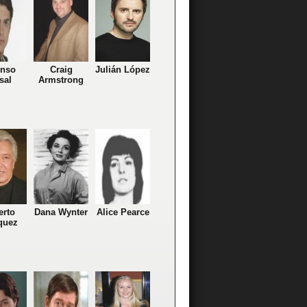
onso
Craig
Julián López
sal
Armstrong
erto
Dana Wynter
Alice Pearce
quez