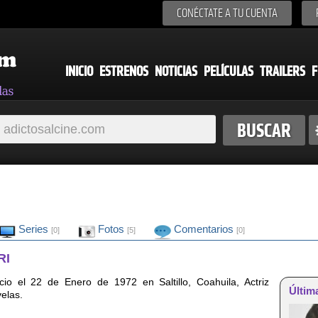
CONÉCTATE A TU CUENTA
INICIO
ESTRENOS
NOTICIAS
PELÍCULAS
TRAILERS
F
Series
Fotos
Comentarios
[0]
[5]
[0]
RI
cio el 22 de Enero de 1972 en Saltillo, Coahuila, Actriz
Últim
elas.