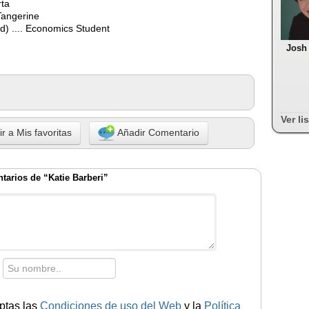
rta
Tangerine
ed) .... Economics Student
Josh
Ver li
r a Mis favoritas
Añadir Comentario
tarios de “Katie Barberi”
ptas las
Condiciones de uso del Web
y la
Política