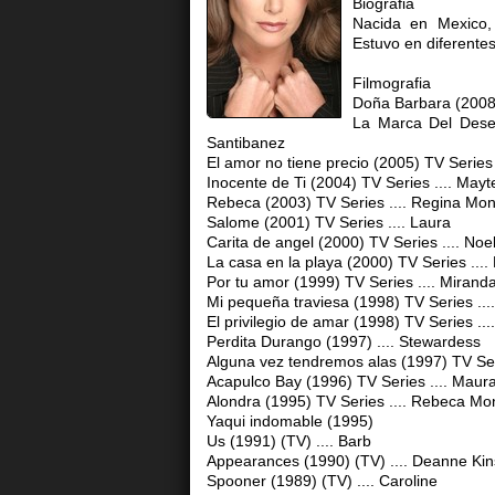
Biografia
Nacida en Mexico,
Estuvo en diferentes
Filmografia
Doña Barbara (2008)
La Marca Del Deseo
Santibanez
El amor no tiene precio (2005) TV Series
Inocente de Ti (2004) TV Series .... May
Rebeca (2003) TV Series .... Regina Mo
Salome (2001) TV Series .... Laura
Carita de angel (2000) TV Series .... Noel
La casa en la playa (2000) TV Series ....
Por tu amor (1999) TV Series .... Miran
Mi pequeña traviesa (1998) TV Series ...
El privilegio de amar (1998) TV Series ...
Perdita Durango (1997) .... Stewardess
Alguna vez tendremos alas (1997) TV Ser
Acapulco Bay (1996) TV Series .... Maur
Alondra (1995) TV Series .... Rebeca M
Yaqui indomable (1995)
Us (1991) (TV) .... Barb
Appearances (1990) (TV) .... Deanne Kin
Spooner (1989) (TV) .... Caroline