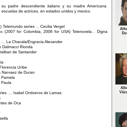
 su padre descendiente italiano y su madre Americana.
 escuelas de actrices, en estados unidos y mexico.
 Telemundo series ... Cecilia Vergel
Alf
 (2007 for Colombia, 2008 for USA) Telenovela... Digna
Do
 .... La Chacala/Engracia Alexander
te Dalmacci Rionda
ntalban de Santander
ia
 Florencia Uribe
da Narvaez de Duran
. Pamela
. Paula
Alb
Váz
ies .... Isabel Ontiveros de Lamas
a
ontes de Oca
sella