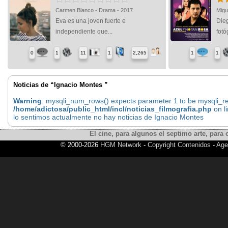
Carmen Blanco - Drama - 2017
Migu
Eva es una joven fuerte e
Die
independiente que...
fotó
0
1
11
1
2,265
1
1
Noticias de “Ignacio Montes ”
Warning
: mysqli_num_rows() expects parameter 1 to be mysqli_res
/home/adictosa/public_html/incl/noticias_filmografia.php
on l
lo sentimos actualmente no hay noticias de Ignacio Montes
El cine, para algunos el septimo arte, para o
© 2000-2026
HGM Network
-
Copyright Contenidos
-
Age