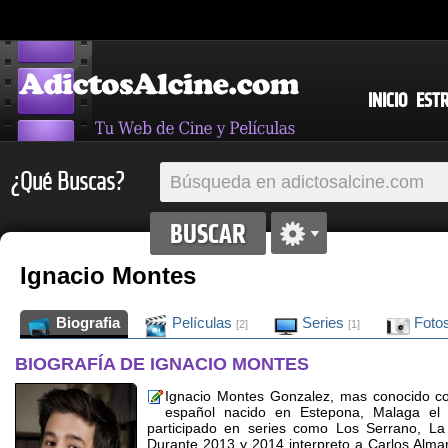
INICIO
EST
¿Qué Buscas?
Ignacio Montes
Biografia
Películas
Series
Foto
[2]
[1]
BIOGRAFÍA DE IGNACIO MONTES
Ignacio Montes Gonzalez, mas conocido c
español nacido en Estepona, Malaga e
participado en series como Los Serrano, L
Durante 2013 y 2014 interpreto a Carlos Alman