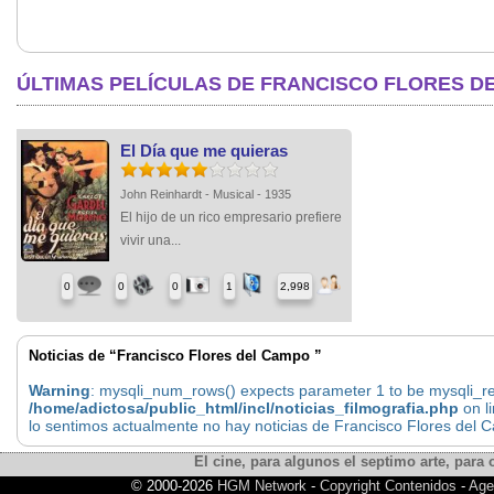
ÚLTIMAS PELÍCULAS DE FRANCISCO FLORES D
El Día que me quieras
John Reinhardt - Musical - 1935
El hijo de un rico empresario prefiere
vivir una...
0
0
0
1
2,998
Noticias de “Francisco Flores del Campo ”
Warning
: mysqli_num_rows() expects parameter 1 to be mysqli_res
/home/adictosa/public_html/incl/noticias_filmografia.php
on l
lo sentimos actualmente no hay noticias de Francisco Flores del
El cine, para algunos el septimo arte, para o
© 2000-2026
HGM Network
-
Copyright Contenidos
-
Age