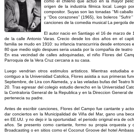
como el chileno que actuo en la mayor pelic
origen de la industria filmica local. Luego po
compositor. Suyas son las tonadas ‘‘Mi caballo 
y ‘‘Dos corazones’’ (1965), los boleros ‘‘Sufrir’
canciones de la comedia musical La pergola de 
El autor nacio en Santiago el 16 de marzo de 1
de la calle Antonio Varas. Crecio desde los dos años en el capit
familia se mudo en 1910: su infancia transcurriria desde entonces en
80 que medio siglo despues seria usada por la compañia de teatro E
En esa vecindad de calles adoquinadas, el niño Flores del Cam
Parroquia de la Vera Cruz cercana a su casa.
Luego vendrian otros estimulos artisticos. Mientras estudiaba 
contiguo a la Universidad Catolica, Flores asistia a sus primeras fu
Septiembre, de Lira con Alameda, y a las veladas bufas del Teatro 
20. Tras egresar del colegio estudio derecho en la Universidad Cat
la Contraloria General de la Republica y en la Direccion General de 
pertenecia su padre.
Antes de escribir canciones, Flores del Campo fue cantante y actor
dar conciertos en la Municipalidad de Viña del Mar, gano una bec
en EE.UU. y no dejo ir la oportunidad: el periodo original era de 
años. Se presento como cantante, formo su propia orquesta y 
Broadcasting o en sitios como el Coconut Groove del hotel Ambass