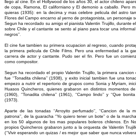
llego al cine. En el Hollywood de los años 30, el actor chileno apar
de copa, Ramona, El californiano y El demonio a caballo. Pero 
quieras (1935): en la decima y mas celebre pelicula del astro ta
Flores del Campo encarno al yerno de protagonista, un personaje s
Segun ha recordado su amigo el pianista Valentin Trujillo, durante e
sobre Chile y el cantante se sento al piano para tocar una informa
negros’’.
El cine fue tambien su primera ocupacion al regreso, cuando prot
la primera pelicula de Chile Films. Pero una enfermedad a la ga
carrera de actor y cantante. Pudo ser el fin. Pero fue un comie
como compositor.
Segun ha recordado el propio Valentin Trujillo, la primera canci
fue ‘‘Tonadita chilena’’ (1938), y exito inicial tambien fue una tonad
empezo a nutrir el repertorio de grupos como Sonia y Myriam, ini
Huasos Quincheros, quienes grabaron en distintos momentos de s
(1960), ‘‘Tonadita chilena’’ (1961), ‘‘Campo lindo’’ y ‘‘Que bonit
(1973).
Aparte de las tonadas ‘‘Arroyito perfumado’’, ‘‘Cancion de la 
patrona’’, de la guaracha ‘‘Yo quiero tener un bote’’ o de la marcha 
en los 50 algunos de los mas populares boleros chilenos. En Nos
propios Quincheros grabaron junto a la orquesta de Valentin Trujillo 
(‘‘Vivir esperando un quizas / es mejor que saber que nunca volveras’