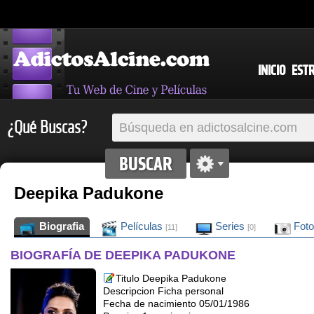
INICIO
EST
¿Qué Buscas?
Deepika Padukone
Biografia
Películas
Series
Fot
[11]
[0]
BIOGRAFÍA DE DEEPIKA PADUKONE
Titulo Deepika Padukone
Descripcion Ficha personal
Fecha de nacimiento 05/01/1986