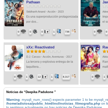
Pathaan
Ja
Siddharth Anand - Acción - 2023
Atle
Es una superproducción protagonizada
Imp
por dos...
el s
0
0
0
1
736
0
0
xXx: Reactivated
Ra
D.J. Caruso - Acción, Aventuras - 2017
Abba
La tercera y explosiva entrega de la
Ran
taquillera...
mafi
0
1
12
1
8,317
0
1
Noticias de “Deepika Padukone ”
Warning
: mysqli_num_rows() expects parameter 1 to be mysqli_res
/home/adictosa/public_html/incl/noticias_filmografia.php
on l
lo sentimos actualmente no hay noticias de Deepika Padukone