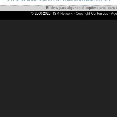
El cine, para algunos el septimo arte, para o
© 2000-2026
HGM Network
-
Copyright Contenidos
-
Age