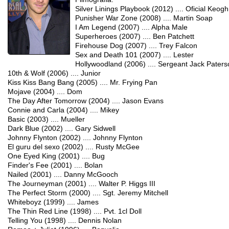
Silver Linings Playbook (2012) .... Oficial Keogh
Punisher War Zone (2008) .... Martin Soap
I Am Legend (2007) .... Alpha Male
Superheroes (2007) .... Ben Patchett
Firehouse Dog (2007) .... Trey Falcon
Sex and Death 101 (2007) .... Lester
Hollywoodland (2006) .... Sergeant Jack Paters
10th & Wolf (2006) .... Junior
Kiss Kiss Bang Bang (2005) .... Mr. Frying Pan
Mojave (2004) .... Dom
The Day After Tomorrow (2004) .... Jason Evans
Connie and Carla (2004) .... Mikey
Basic (2003) .... Mueller
Dark Blue (2002) .... Gary Sidwell
Johnny Flynton (2002) .... Johnny Flynton
El guru del sexo (2002) .... Rusty McGee
One Eyed King (2001) .... Bug
Finder's Fee (2001) .... Bolan
Nailed (2001) .... Danny McGooch
The Journeyman (2001) .... Walter P. Higgs III
The Perfect Storm (2000) .... Sgt. Jeremy Mitchell
Whiteboyz (1999) .... James
The Thin Red Line (1998) .... Pvt. 1cl Doll
Telling You (1998) .... Dennis Nolan