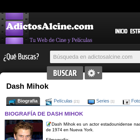
INICIO
EST
¿Qué Buscas?
Dash Mihok
Biografia
Películas
Series
Fot
[21]
[1]
BIOGRAFÍA DE DASH MIHOK
Dash Mihok es un actor estadounidense na
de 1974 en Nueva York.
Filmografia: