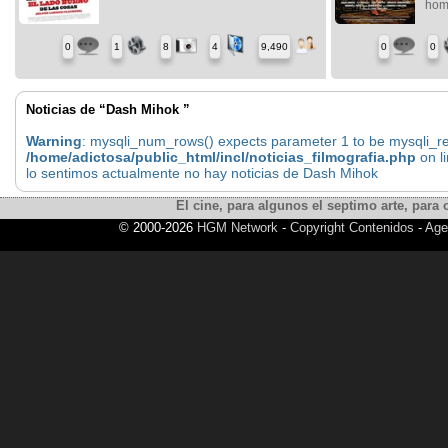
homb
0
1
8
4
9,490
0
0
Noticias de “Dash Mihok ”
Warning
: mysqli_num_rows() expects parameter 1 to be mysqli_res
/home/adictosa/public_html/incl/noticias_filmografia.php
on l
lo sentimos actualmente no hay noticias de Dash Mihok
El cine, para algunos el septimo arte, para o
© 2000-2026
HGM Network
-
Copyright Contenidos
-
Age