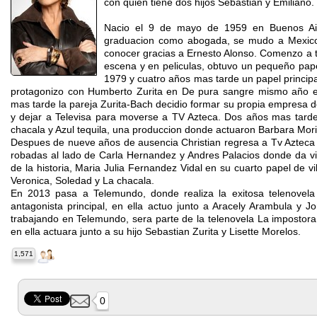
con quien tiene dos hijos Sebastian y Emiliano.
Nacio el 9 de mayo de 1959 en Buenos Air
graduacion como abogada, se mudo a Mexico 
conocer gracias a Ernesto Alonso. Comenzo a 
escena y en peliculas, obtuvo un pequeño pape
1979 y cuatro años mas tarde un papel princip
protagonizo con Humberto Zurita en De pura sangre mismo año e
mas tarde la pareja Zurita-Bach decidio formar su propia empresa
y dejar a Televisa para moverse a TV Azteca. Dos años mas tarde
chacala y Azul tequila, una produccion donde actuaron Barbara Mor
Despues de nueve años de ausencia Christian regresa a Tv Azteca 
robadas al lado de Carla Hernandez y Andres Palacios donde da vi
de la historia, Maria Julia Fernandez Vidal en su cuarto papel de v
Veronica, Soledad y La chacala.
En 2013 pasa a Telemundo, donde realiza la exitosa telenovela 
antagonista principal, en ella actuo junto a Aracely Arambula y J
trabajando en Telemundo, sera parte de la telenovela La impostor
en ella actuara junto a su hijo Sebastian Zurita y Lisette Morelos.
1,571
0