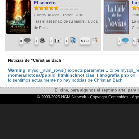
El secreto
La 
Gilberto De Anda - Thriller - 2010
Jaim
Tras el asesinato de su madre, la vida
La c
de Emilia...
Ciud
0
1
3
1
5,123
1
0
Noticias de “Christian Bach ”
Warning
: mysqli_num_rows() expects parameter 1 to be mysqli_res
/home/adictosa/public_html/incl/noticias_filmografia.php
on l
lo sentimos actualmente no hay noticias de Christian Bach
El cine, para algunos el septimo arte, para o
© 2000-2026
HGM Network
-
Copyright Contenidos
-
Age