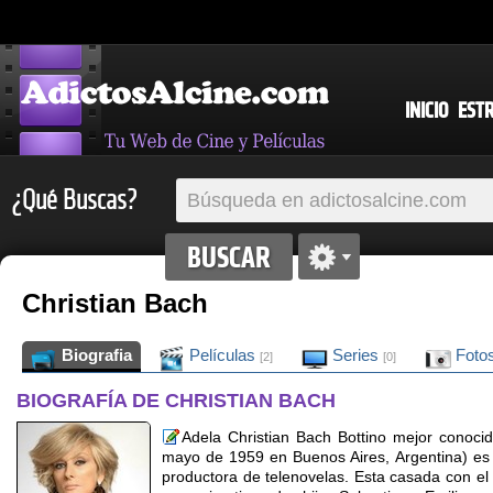
INICIO
EST
¿Qué Buscas?
Christian Bach
Biografia
Películas
Series
Foto
[2]
[0]
BIOGRAFÍA DE CHRISTIAN BACH
Adela Christian Bach Bottino mejor conoci
mayo de 1959 en Buenos Aires, Argentina) es 
productora de telenovelas. Esta casada con el