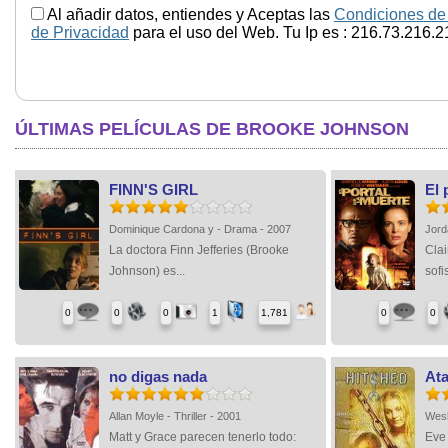
Al añadir datos, entiendes y Aceptas las
Condiciones de
de Privacidad
para el uso del Web. Tu Ip es : 216.73.216.2
ÚLTIMAS PELÍCULAS DE BROOKE JOHNSON
FINN'S GIRL
El 
Dominique Cardona y - Drama - 2007
Jord
La doctora Finn Jefferies (Brooke
Clai
Johnson) es...
sofi
0
0
0
1
1,781
0
0
no digas nada
At
Allan Moyle - Thriller - 2001
Wesl
Matt y Grace parecen tenerlo todo:
Eve 