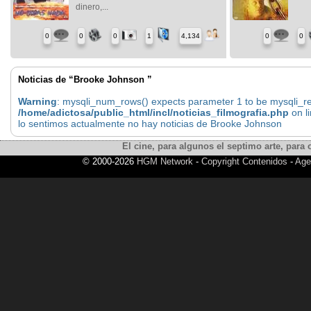
dinero,...
0
0
0
1
4,134
0
0
Noticias de “Brooke Johnson ”
Warning
: mysqli_num_rows() expects parameter 1 to be mysqli_res
/home/adictosa/public_html/incl/noticias_filmografia.php
on l
lo sentimos actualmente no hay noticias de Brooke Johnson
El cine, para algunos el septimo arte, para o
© 2000-2026
HGM Network
-
Copyright Contenidos
-
Age