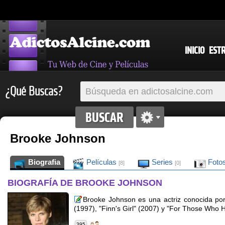
INICIO
EST
¿Qué Buscas?
Brooke Johnson
Biografia
Películas
Series
Foto
[8]
[0]
BIOGRAFÍA DE BROOKE JOHNSON
Brooke Johnson es una actriz conocida por 
(1997), "Finn's Girl" (2007) y "For Those Who
395