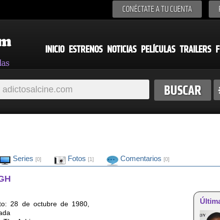
CONÉCTATE A TU CUENTA
INICIO
ESTRENOS
NOTICIAS
PELÍCULAS
TRAILERS
F
Series
Fotos
Comentarios
[0]
[1]
[0]
NGH
Últim
to: 28 de octubre de 1980,
ada