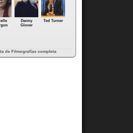
elle
Danny
Ted Turner
rgon
Glover
sta de Filmografías completa