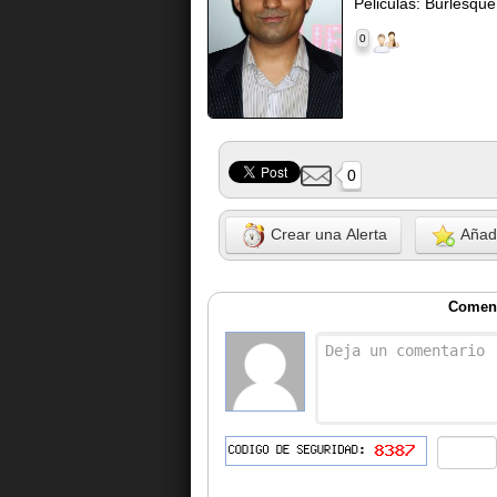
Peliculas: Burlesqu
0
0
Crear una Alerta
Añadi
Coment