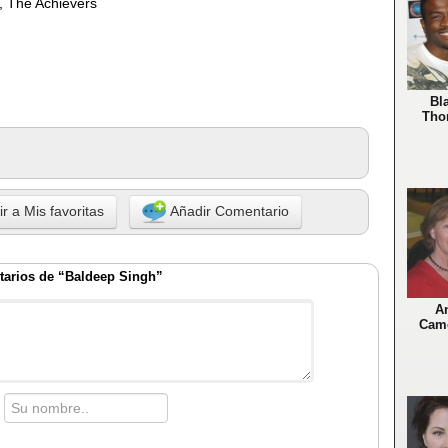
e, The Achievers
Bl
Tho
r a Mis favoritas
Añadir Comentario
arios de “Baldeep Singh”
A
Cam