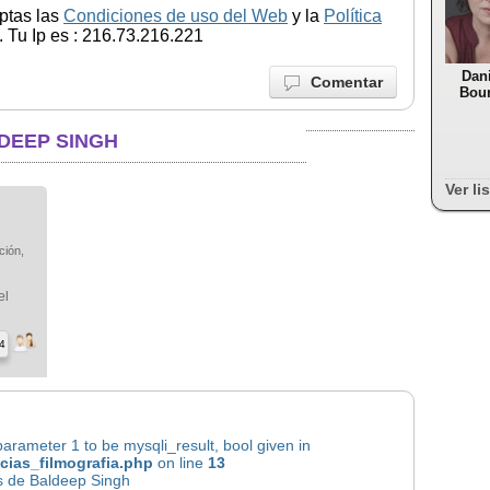
ptas las
Condiciones de uso del Web
y la
Política
 Tu Ip es : 216.73.216.221
Dani
Comentar
Bou
DEEP SINGH
Ver li
ción,
el
4
rameter 1 to be mysqli_result, bool given in
icias_filmografia.php
on line
13
as de Baldeep Singh