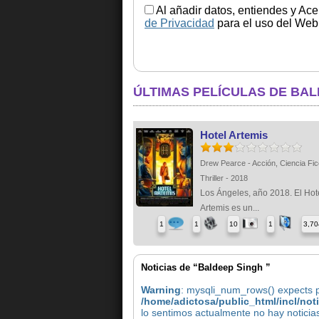
Al añadir datos, entiendes y Ace
de Privacidad
para el uso del Web.
ÚLTIMAS PELÍCULAS DE BAL
Hotel Artemis
Drew Pearce - Acción, Ciencia Fic
Thriller - 2018
Los Ángeles, año 2018. El Hot
Artemis es un...
1
1
10
1
3,70
Noticias de “Baldeep Singh ”
Warning
: mysqli_num_rows() expects pa
/home/adictosa/public_html/incl/not
lo sentimos actualmente no hay notici