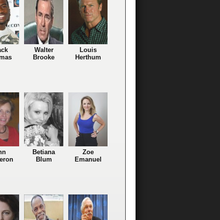
ack
Walter
Louis
mas
Brooke
Herthum
nn
Betiana
Zoe
eron
Blum
Emanuel