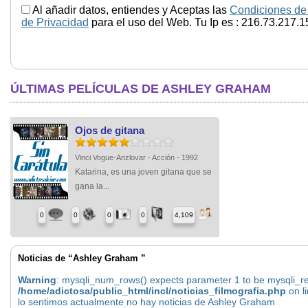
Al añadir datos, entiendes y Aceptas las
Condiciones de
de Privacidad
para el uso del Web. Tu Ip es : 216.73.217.1
ÚLTIMAS PELÍCULAS DE ASHLEY GRAHAM
Ojos de gitana
Vinci Vogue-Anzlovar - Acción - 1992
Katarina, es una joven gitana que se
gana la...
0
0
0
0
4,109
Noticias de “Ashley Graham ”
Warning
: mysqli_num_rows() expects parameter 1 to be mysqli_res
/home/adictosa/public_html/incl/noticias_filmografia.php
on l
lo sentimos actualmente no hay noticias de Ashley Graham