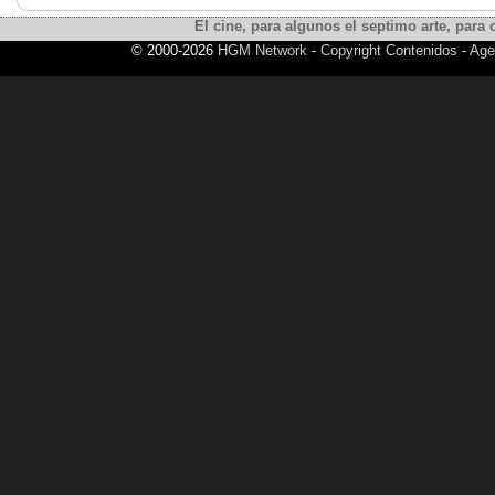
El cine, para algunos el septimo arte, para o
© 2000-2026
HGM Network
-
Copyright Contenidos
-
Age