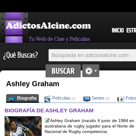
INICIO
EST
¿Qué Buscas?
Ashley Graham
Biografia
Películas
Series
Foto
[1]
[0]
BIOGRAFÍA DE ASHLEY GRAHAM
Ashley Graham (nacido 4 junio de 1984 en 
australiana de rugby jugador para el Norte d
Nacional de Rugby competencia.