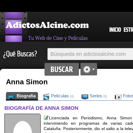
INICIO
EST
¿Qué Buscas?
Anna Simon
Biografia
Películas
Series
Foto
[4]
[0]
BIOGRAFÍA DE ANNA SIMON
Licenciada en Periodismo, Anna Simon i
interviniendo en programas de varias cad
Cataluña. Posteriormente, dio el salto a la tel