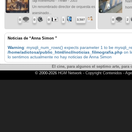
Sigi Rothemund - Thriller - 2003
Narr
Un renombrado director de orquesta es
homb
asesinado...
0
0
0
1
3,597
0
2
Noticias de “Anna Simon ”
Warning
: mysqli_num_rows() expects parameter 1 to be mysqli_res
/home/adictosa/public_html/incl/noticias_filmografia.php
on l
lo sentimos actualmente no hay noticias de Anna Simon
El cine, para algunos el septimo arte, para o
© 2000-2026
HGM Network
-
Copyright Contenidos
-
Age