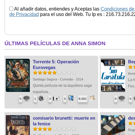
Al añadir datos, entiendes y Aceptas las
Condiciones de
de Privacidad
para el uso del Web. Tu Ip es : 216.73.216.2
ÚLTIMAS PELÍCULAS DE ANNA SIMON
Torrente 5: Operación
Be
Eurovegas
Kevi
Santiago Segura - Comedia - 2014
La h
Quinta película de la taquillera saga
Fox,
española...
0
1
3
3
9,061
0
0
comisario brunetti: muerte en
de
la fenice
Roge