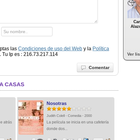
Car
Alaz
ptas las
Condiciones de uso del Web
y la
Política
 Tu Ip es : 216.73.217.114
Ver li
Comentar
NA CASAS
Nosotras
Judith Colell - Comedia - 2000
de atrás
La película se inicia en una cafetería
donde dos...