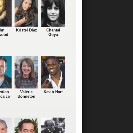
hn
Kristel Diaz
Chantal
wood
Goya
stian
Valérie
Kevin Hart
calco
Bonneton