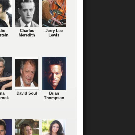
die
Charles
Jerry Lee
stein
Meredith
Lewis
na
David Soul
Brian
rook
Thompson