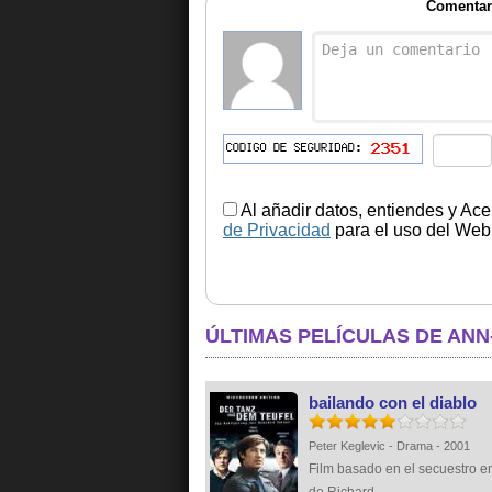
Comentar
Al añadir datos, entiendes y Ace
de Privacidad
para el uso del Web.
ÚLTIMAS PELÍCULAS DE AN
bailando con el diablo
Peter Keglevic - Drama - 2001
Film basado en el secuestro e
de Richard...