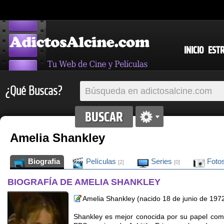
INICIO
EST
¿Qué Buscas?
Amelia Shankley
Biografia
Películas
Series
Foto
[2]
[0]
BIOGRAFÍA DE AMELIA SHANKLEY
Amelia Shankley (nacido 18 de junio de 1972)
Shankley es mejor conocida por su papel co