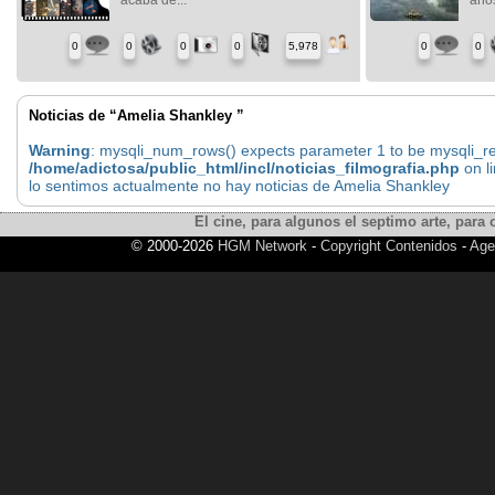
0
0
0
0
5,978
0
0
Noticias de “Amelia Shankley ”
Warning
: mysqli_num_rows() expects parameter 1 to be mysqli_res
/home/adictosa/public_html/incl/noticias_filmografia.php
on l
lo sentimos actualmente no hay noticias de Amelia Shankley
El cine, para algunos el septimo arte, para o
© 2000-2026
HGM Network
-
Copyright Contenidos
-
Age