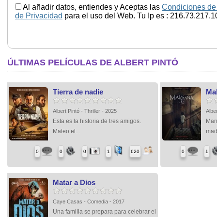
Al añadir datos, entiendes y Aceptas las
Condiciones de
de Privacidad
para el uso del Web. Tu Ip es : 216.73.217.1
ÚLTIMAS PELÍCULAS DE ALBERT PINTÓ
Tierra de nadie
Ma
Albert Pintó - Thriller - 2025
Albe
Esta es la historia de tres amigos.
Mano
Mateo el...
madr
0
0
0
1
620
0
1
Matar a Dios
Caye Casas - Comedia - 2017
Una familia se prepara para celebrar el