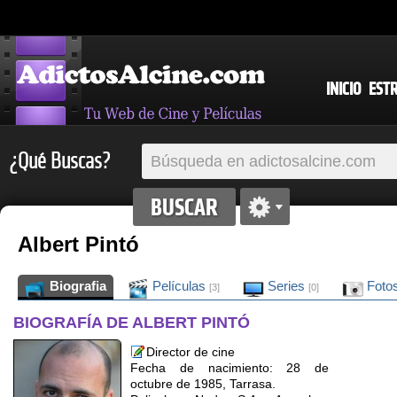
INICIO
EST
¿Qué Buscas?
Albert Pintó
Biografia
Películas
Series
Foto
[3]
[0]
BIOGRAFÍA DE ALBERT PINTÓ
Director de cine
Fecha de nacimiento: 28 de
octubre de 1985, Tarrasa.