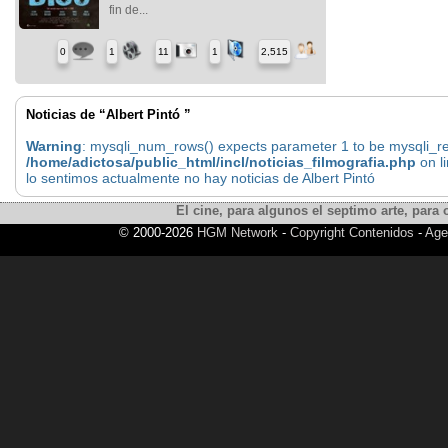
fin de...
0
1
11
1
2,515
Noticias de “Albert Pintó ”
Warning
: mysqli_num_rows() expects parameter 1 to be mysqli_res
/home/adictosa/public_html/incl/noticias_filmografia.php
on l
lo sentimos actualmente no hay noticias de Albert Pintó
El cine, para algunos el septimo arte, para o
© 2000-2026
HGM Network
-
Copyright Contenidos
-
Age