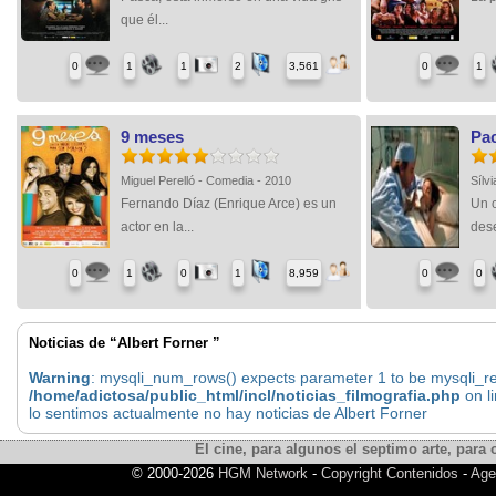
que él...
0
1
1
2
3,561
0
1
9 meses
Pac
Miguel Perelló - Comedia - 2010
Sílv
Fernando Díaz (Enrique Arce) es un
Un 
actor en la...
dese
0
1
0
1
8,959
0
0
Noticias de “Albert Forner ”
Warning
: mysqli_num_rows() expects parameter 1 to be mysqli_res
/home/adictosa/public_html/incl/noticias_filmografia.php
on l
lo sentimos actualmente no hay noticias de Albert Forner
El cine, para algunos el septimo arte, para o
© 2000-2026
HGM Network
-
Copyright Contenidos
-
Age