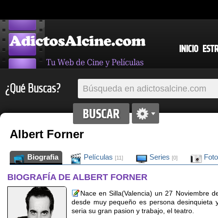
INICIO
EST
¿Qué Buscas?
Albert Forner
Biografia
Películas
Series
Fot
[11]
[0]
BIOGRAFÍA DE ALBERT FORNER
Nace en Silla(Valencia) un 27 Noviembre de
desde muy pequeño es persona desinquieta y
seria su gran pasion y trabajo, el teatro.