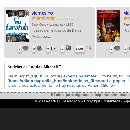
viernes Yo
Mar
Jack Gold - Aventuras - 1975
Pete
Basada en el clásico de Defoe,
Con 
"Robinson...
0
0
0
0
1,068
0
0
Noticias de “Adrian Mitchell ”
Warning
: mysqli_num_rows() expects parameter 1 to be mysqli_res
/home/adictosa/public_html/incl/noticias_filmografia.php
on l
lo sentimos actualmente no hay noticias de Adrian Mitchell
El cine, para algunos el septimo arte, para o
© 2000-2026
HGM Network
-
Copyright Contenidos
-
Age