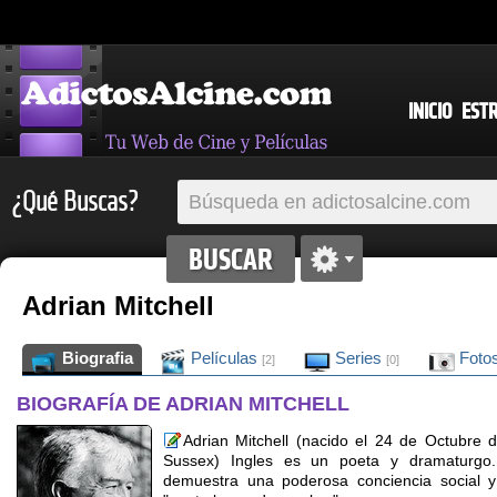
INICIO
EST
¿Qué Buscas?
Adrian Mitchell
Biografia
Películas
Series
Foto
[2]
[0]
BIOGRAFÍA DE ADRIAN MITCHELL
Adrian Mitchell (nacido el 24 de Octubre
Sussex) Ingles es un poeta y dramaturgo
demuestra una poderosa conciencia social y