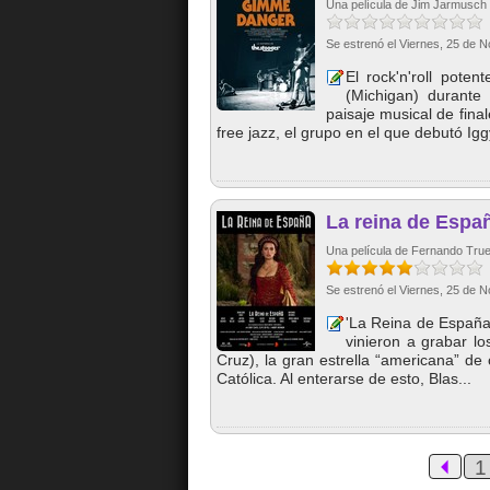
Una película de Jim Jarmusch
Se estrenó el Viernes, 25 de 
El rock'n'roll pote
(Michigan) durante
paisaje musical de fina
free jazz, el grupo en el que debutó Igg
La reina de Espa
Una película de Fernando Tru
Se estrenó el Viernes, 25 de 
'La Reina de España'
vinieron a grabar l
Cruz), la gran estrella “americana” de 
Católica. Al enterarse de esto, Blas...
1