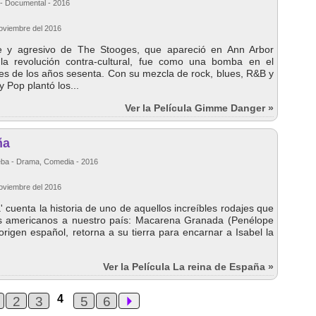
 - Documental - 2016
Noviembre del 2016
nte y agresivo de The Stooges, que apareció en Ann Arbor
 la revolución contra-cultural, fue como una bomba en el
les de los años sesenta. Con su mezcla de rock, blues, R&B y
y Pop plantó los...
Ver la Película Gimme Danger »
ña
eba - Drama, Comedia - 2016
Noviembre del 2016
 cuenta la historia de uno de aquellos increíbles rodajes que
os americanos a nuestro país: Macarena Granada (Penélope
origen español, retorna a su tierra para encarnar a Isabel la
Ver la Película La reina de España »
4
2
3
5
6