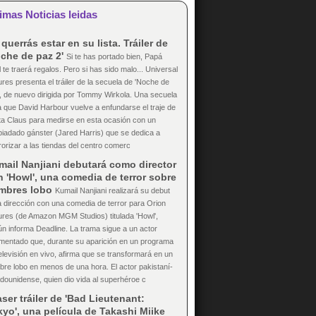
imas Noticias leidas
querrás estar en su lista. Tráiler de
che de paz 2'
Si te has portado bien, Papá
 te traerá regalos. Pero si has sido malo... Universal
ures presenta el tráiler de la secuela de 'Noche de
, de nuevo dirigida por Tommy Wirkola. Una secuela
a que David Harbour vuelve a enfundarse el traje de
a Claus para medirse en esta ocasión con un
iadado gánster (Jared Harris) que se dedica a
rorizar a las tiendas del centro comerc
mail Nanjiani debutará como director
 'Howl', una comedia de terror sobre
mbres lobo
Kumail Nanjiani realizará su debut
a dirección con una comedia de terror para Orion
ures (de Amazon MGM Studios) titulada 'Howl',
n informa Deadline. La trama sigue a un actor
mentado que, durante su aparición en un programa
elevisión en vivo, afirma que se transformará en un
re lobo en menos de una hora. El actor pakistaní-
dounidense, quien dio vida al superhéroe c
ser tráiler de 'Bad Lieutenant:
yo', una película de Takashi Miike