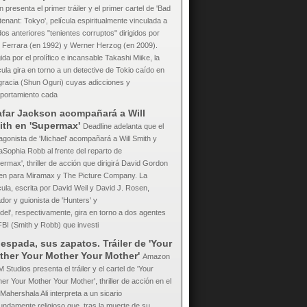
 presenta el primer tráiler y el primer cartel de 'Bad
tenant: Tokyo', película espiritualmente vinculada a
dos anteriores "tenientes corruptos" dirigidos por
 Ferrara (en 1992) y Werner Herzog (en 2009).
gida por el prolífico e incansable Takashi Miike, la
cula gira en torno a un detective de Tokio caído en
racia (Shun Oguri) cuyas adicciones y
portamiento cada
afar Jackson acompañará a Will
ith en 'Supermax'
Deadline adelanta que el
agonista de 'Michael' acompañará a Will Smith y
Sophia Robb al frente del reparto de
ermax', thriller de acción que dirigirá David Gordon
en para Miramax y The Picture Company. La
cula, escrita por David Weil y David J. Rosen,
dor y guionista de 'Hunters' y
adel', respectivamente, gira en torno a dos agentes
FBI (Smith y Robb) que investi
espada, sus zapatos. Tráiler de 'Your
ther Your Mother Your Mother'
Amazon
Studios presenta el tráiler y el cartel de 'Your
er Your Mother Your Mother', thriller de acción en el
Mahershala Ali interpreta a un sicario
undamente religioso que, tras la muerte de su