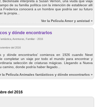
 Beckinsale interpreta a Susan Vernon, una viuda que viaja
ampo de su familia política con la intención de establecer allí
hija Frederica conocerá a un hombre que podría ser su futuro
r la propia...
Ver la Película Amor y amistad »
icos y dónde encontrarlos
Fantástica, Aventuras, Familiar - 2016
Noviembre del 2016
cos y dónde encontrarlos' comienza en 1926 cuando Newt
 completar un viaje por todo el mundo para encontrar y
rdinaria selección de criaturas mágicas. Llegando a Nueva
u camino, donde podría haber llegado...
r la Película Animales fantásticos y dónde encontrarlos »
mbre del 2016