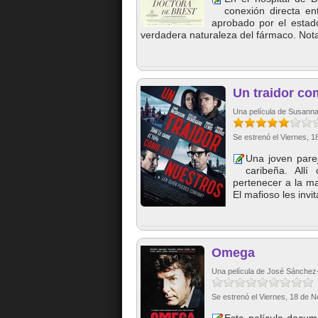
conexión directa e
aprobado por el estado
verdadera naturaleza del fármaco. Nota
Un traidor co
Una película de Susanna 
Se estrenó el Viernes, 
Una joven parej
caribeña. All
pertenecer a la m
El mafioso les invit
Omega
Una película de José Sánchez
Se estrenó el Viernes, 18 de 