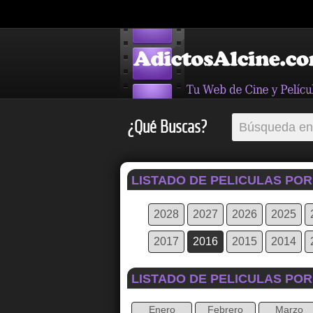
¿Qué Buscas?
LISTADO DE PELICULAS POR
2028
2027
2026
2025
2017
2016
2015
2014
LISTADO DE PELICULAS PO
Enero
Febrero
Marzo