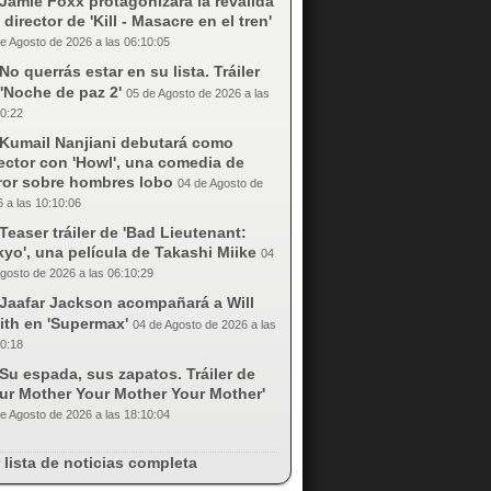
Jamie Foxx protagonizará la reválida
 director de 'Kill - Masacre en el tren'
e Agosto de 2026 a las 06:10:05
No querrás estar en su lista. Tráiler
'Noche de paz 2'
05 de Agosto de 2026 a las
0:22
Kumail Nanjiani debutará como
ector con 'Howl', una comedia de
rror sobre hombres lobo
04 de Agosto de
 a las 10:10:06
Teaser tráiler de 'Bad Lieutenant:
yo', una película de Takashi Miike
04
gosto de 2026 a las 06:10:29
Jaafar Jackson acompañará a Will
ith en 'Supermax'
04 de Agosto de 2026 a las
0:18
Su espada, sus zapatos. Tráiler de
our Mother Your Mother Your Mother'
e Agosto de 2026 a las 18:10:04
 lista de noticias completa