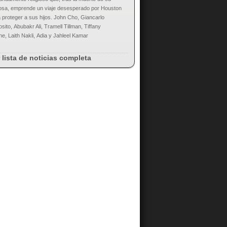
osa, emprende un viaje desesperado por Houston
 proteger a sus hijos. John Cho, Giancarlo
sito, Abubakr Ali, Tramell Tillman, Tiffany
e, Laith Nakli, Adia y Jahleel Kamar
 lista de noticias completa