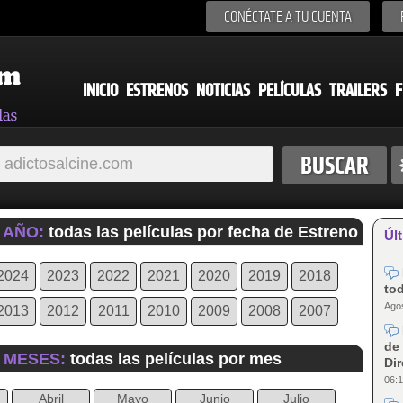
CONÉCTATE A TU CUENTA
INICIO
ESTRENOS
NOTICIAS
PELÍCULAS
TRAILERS
F
 AÑO:
todas las películas por fecha de Estreno
Últ
2024
2023
2022
2021
2020
2019
2018
tod
Agos
2013
2012
2011
2010
2009
2008
2007
de 
R MESES:
todas las películas por mes
Dir
06:1
Abril
Mayo
Junio
Julio