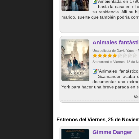
Ambientada en 1790,
hasta la casa en el c
su residencia. Allí su 
marido, suerte que también podría corre
Animales fantást
Una película de David Yates - 
Se estrenó el Viernes, 18 de 
'Animales fantásti
Scamander acaba de
documentar una extrao
York para hacer una breve parada en s
Ve
Estrenos del Viernes, 25 de Novie
Gimme Danger