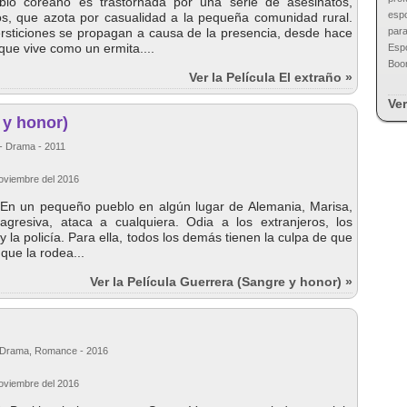
lo coreano es trastornada por una serie de asesinatos,
esp
sos, que azota por casualidad a la pequeña comunidad rural.
rsticiones se propagan a causa de la presencia, desde hace
para
que vive como un ermita....
Espo
Boon
Ver la Película El extraño »
Ver
 y honor)
- Drama - 2011
Noviembre del 2016
 En un pequeño pueblo en algún lugar de Alemania, Marisa,
gresiva, ataca a cualquiera. Odia a los extranjeros, los
o y la policía. Para ella, todos los demás tienen la culpa de que
 que la rodea...
Ver la Película Guerrera (Sangre y honor) »
 - Drama, Romance - 2016
Noviembre del 2016