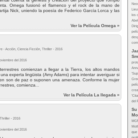
ental cuenta la génesis y creación del proyecto que rompió
Neon
nta. Omega fusionó el flamenco y el rock de la mano de
Lieu
rtija Nick, uniendo la poesía de Federico García Lorca y las
los 
Abel
Ver la Película Omega »
Diri
pelí
desg
com
e - Acción, Ciencia Ficción, Thriller - 2016
Ja
Sm
Noviembre del 2016
prot
Anna
errestres comienzan a llegar a la Tierra, los altos mandos
'Sup
a una experta lingüista (Amy Adams) para intentar averiguar si
Gre
n en son de paz o suponen una amenaza. Conforme la mujer
restres, comienza...
pelí
crea
Ver la Película La llegada »
'Cit
del 
Su 
Mo
hriller - 2016
MGM 
Moth
Noviembre del 2016
que 
prof