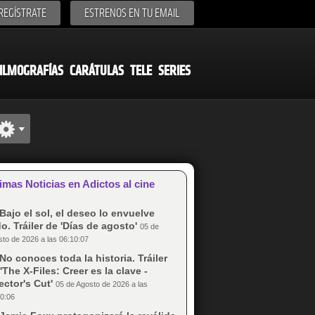
REGÍSTRATE
ESTRENOS EN TU EMAIL
ILMOGRAFÍAS
CARÁTULAS
TELE
SERIES
imas Noticias en Adictos al cine
Bajo el sol, el deseo lo envuelve
o. Tráiler de 'Días de agosto'
05 de
to de 2026 a las 06:10:07
No conoces toda la historia. Tráiler
'The X-Files: Creer es la clave -
ector's Cut'
05 de Agosto de 2026 a las
0:06