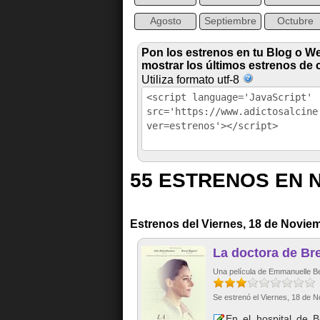
Agosto
Septiembre
Octubre
Pon los estrenos en tu Blog o W
mostrar los últimos estrenos de 
Utiliza formato utf-8
55 ESTRENOS EN 
Estrenos del Viernes, 18 de Novie
La doctora de Br
Una película de Emmanuelle B
Se estrenó el Viernes, 18 de 
En el hospital de 