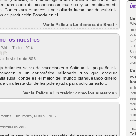
ntre una serie de sospechosas muertes y un medicamento
Últ
. Comenzará entonces una solitaria lucha por descubrir la
s de producción Basada en el...
No 
'No
Ver la Película La doctora de Brest »
Noel
Pict
mo los nuestros
paz'
en l
White - Thriller - 2016
Sant
desp
18 de Noviembre del 2016
ater
a británica se va de vacaciones a Antigua, la pequeña isla
Ku
í conocen a un carismático millonario ruso que asegura
con
afia rusa, donde es el mejor del mundo blanqueando dinero.
ho
a a una fiesta donde les pide ayuda para solicitar asilo...
en l
Ver la Película Un traidor como los nuestros »
Pict
segú
ator
de t
homb
-Montes - Documental, Musical - 2016
esta
Noviembre del 2016
Tea
Tok