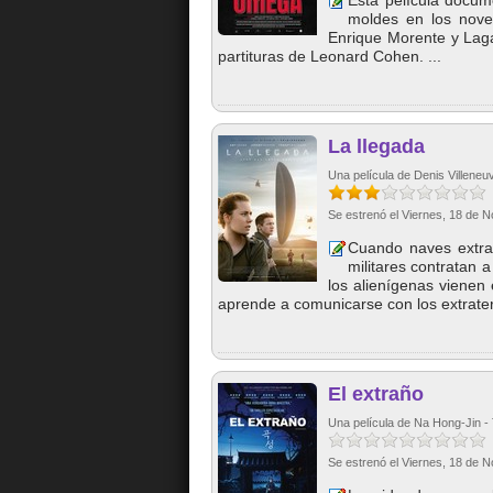
Esta película docum
moldes en los nove
Enrique Morente y Laga
partituras de Leonard Cohen. ...
La llegada
Una película de Denis Villeneuv
Se estrenó el Viernes, 18 de 
Cuando naves extrat
militares contratan 
los alienígenas viene
aprende a comunicarse con los extrater
El extraño
Una película de Na Hong-Jin - T
Se estrenó el Viernes, 18 de 