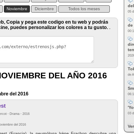
del
Noviembre
Diciembre
Todos los meses
05 d
eb, Copia y pega este codigo en tu web y podrás
de 
cine, puedes personalizar los colores a tu gusto.
.
00:1
dir
te
2026
Tok
NOVIEMBRE DEL AÑO 2016
de A
Sm
mbre del 2016
06:1
est
'Y
03 d
ercot - Drama - 2016
Noviembre del 2016
Ver
Brest (Francia), la neumóloga Irène Frachon descubre una