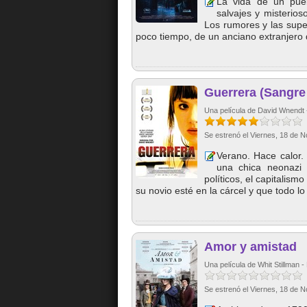
La vida de un pueb
salvajes y misterio
Los rumores y las supe
poco tiempo, de un anciano extranjero 
Guerrera (Sangre
Una película de David Wnendt 
Se estrenó el Viernes, 18 de 
Verano. Hace calor.
una chica neonazi a
políticos, el capitalism
su novio esté en la cárcel y que todo lo
Amor y amistad
Una película de Whit Stillman
Se estrenó el Viernes, 18 de 