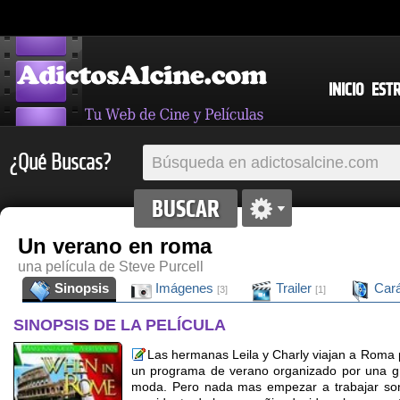
INICIO
EST
¿Qué Buscas?
Un verano en roma
una película de Steve Purcell
Sinopsis
Imágenes
Trailer
Cará
[3]
[1]
SINOPSIS DE LA PELÍCULA
Las hermanas Leila y Charly viajan a Roma 
un programa de verano organizado por una gr
moda. Pero nada mas empezar a trabajar s