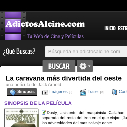
INICIO
EST
¿Qué Buscas?
La caravana más divertida del oeste
una película de Jack Arnold
Sinopsis
Imágenes
Trailer
Cará
[0]
[0]
SINOPSIS DE LA PELÍCULA
Dusty, asistente del maquinista Callaha
separado del resto del tren en el que viajan.,J
las adversidades del mas salvaje oeste.