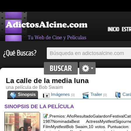
INICIO
EST
¿Qué Buscas?
La calle de la media luna
una película de Bob Swaim
Sinopsis
Imágenes
Trailer
Cará
[0]
[0]
SINOPSIS DE LA PELÍCULA
,Premios: AñoResultadoGalardonFestivalCa
1987NominadaBest ActressMystfestSigou
FilmMystfestBob Swaim,10 votos. Puntuacion: 8