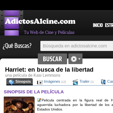
INICIO
EST
¿Qué Buscas?
Harriet: en busca de la libertad
una película de Kasi Lemmons
Sinopsis
Imágenes
Trailer
Car
[12]
[1]
SINOPSIS DE LA PELÍCULA
Pelicula centrada en la figura real de
aguerrida luchadora por la libertad de los 
Estados Unidos.