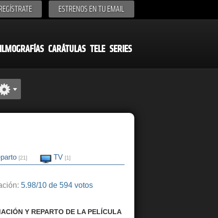
REGÍSTRATE
ESTRENOS EN TU EMAIL
ILMOGRAFÍAS
CARÁTULAS
TELE
SERIES
parto
TV
[21]
[1]
ción:
5.98/10 de 594 votos
ACIÓN Y REPARTO DE LA PELÍCULA