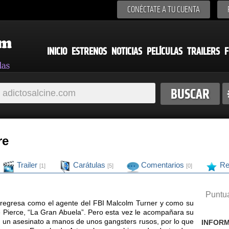
CONÉCTATE A TU CUENTA
INICIO
ESTRENOS
NOTICIAS
PELÍCULAS
TRAILERS
F
re
Trailer
Carátulas
Comentarios
Re
[1]
[5]
[0]
Puntua
regresa como el agente del FBI Malcolm Turner y como su
e Pierce, “La Gran Abuela”. Pero esta vez le acompañara su
de un asesinato a manos de unos gangsters rusos, por lo que
INFORM