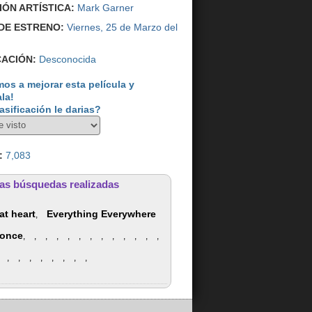
IÓN ARTÍSTICA:
Mark Garner
DE ESTRENO:
Viernes, 25 de Marzo del
CACIÓN:
Desconocida
os a mejorar esta película y
ala!
asificación le darias?
:
7,083
as búsquedas realizadas
at heart
Everything Everywhere
,
t once
,
,
,
,
,
,
,
,
,
,
,
,
,
,
,
,
,
,
,
,
,