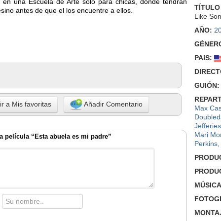
 en una Escuela de Arte solo para chicas, donde tendran
TÍTULO
sino antes de que el los encuentre a ellos.
Like So
AÑO:
2
GÉNER
PAIS:
DIRECT
GUIÓN:
REPART
r a Mis favoritas
Añadir Comentario
Max Cas
Doubled
Jefferies
Mari Mo
a película “Esta abuela es mi padre”
Perkins
PRODU
PRODU
MÚSICA
FOTOGR
MONTA