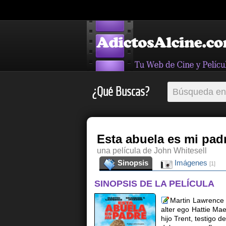
¿Qué Buscas?
Esta abuela es mi pad
una película de John Whitesell
Sinopsis
Imágenes
[1]
SINOPSIS DE LA PELÍCULA
Martin Lawrence 
alter ego Hattie Ma
hijo Trent, testigo 