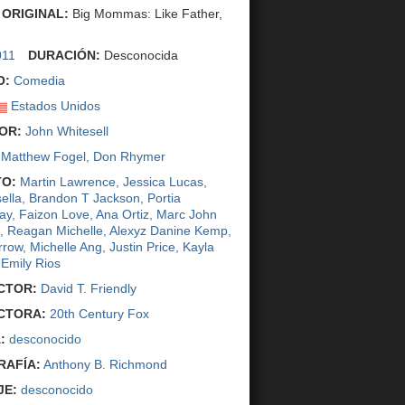
 ORIGINAL:
Big Mommas: Like Father,
n
011
DURACIÓN:
Desconocida
O:
Comedia
Estados Unidos
OR:
John Whitesell
Matthew Fogel
,
Don Rhymer
O:
Martin Lawrence
,
Jessica Lucas
,
ella
,
Brandon T Jackson
,
Portia
ay
,
Faizon Love
,
Ana Ortiz
,
Marc John
,
Reagan Michelle
,
Alexyz Danine Kemp
,
rrow
,
Michelle Ang
,
Justin Price
,
Kayla
,
Emily Rios
CTOR:
David T. Friendly
CTORA:
20th Century Fox
:
desconocido
AFÍA:
Anthony B. Richmond
JE:
desconocido