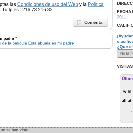
DIRECC
ptas las
Condiciones de uso del Web
y la
Política
 Tu Ip es : 216.73.216.33
FECHA 
2011
Comentar
CALIFI
¡Ayúdam
mi padre ”
clasifíc
 de la película Esta abuela es mi padre
¿Que cl
VISITAS
Últim
wild 
all a
,
,
,
que se han visto