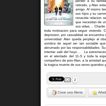
perder a su famili
retirado, y Alan es
amigo. Al mismo tie
sus hijos y su carr
renacida relacion 
que necesitan de u
sus vidas.... Charlie
toda motivacion para seguir viviendo.
depresion, por casualidad se encuentra 
universidad. Alan queda perplejo al ob
sombra de aquel ser tan sociable que 
abrumado por las responsabilidades. Su
intentar salir del hoyo.... La estremece
en el atentado del 11-S y toda la esp
compañero de piso Alan, a la amistad que
la tragica muerte de sus seres queridos y
2
Crear una Alerta
Añadi