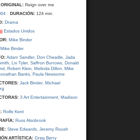
 ORIGINAL:
Reign over me
004
DURACIÓN:
124 min.
O:
Drama
Estados Unidos
OR:
Mike Binder
Mike Binder
O:
Adam Sandler
,
Don Cheadle
,
Jada
Smith
,
Liv Tyler
,
Saffron Burrows
,
Donald
and
,
Robert Klein
,
Melinda Dillon
,
Mike
Jonathan Banks
,
Paula Newsome
CTORES:
Jack Binder
,
Michael
rg
CTORAS:
3 Art Entertainment
,
Madison
:
Rolfe Kent
AFÍA:
Russ Alsobrook
JE:
Steve Edwards
,
Jeremy Roush
IÓN ARTÍSTICA:
Greg Berry