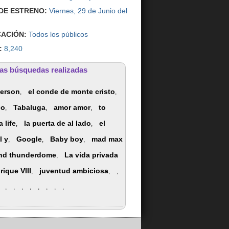
DE ESTRENO:
Viernes, 29 de Junio del
CACIÓN:
Todos los públicos
:
8,240
as búsquedas realizadas
erson
el conde de monte cristo
,
,
ho
Tabaluga
amor amor
to
,
,
,
 life
la puerta de al lado
el
,
,
l y
Google
Baby boy
mad max
,
,
,
nd thunderdome
La vida privada
,
rique VIII
juventud ambiciosa
,
,
,
,
,
,
,
,
,
,
,