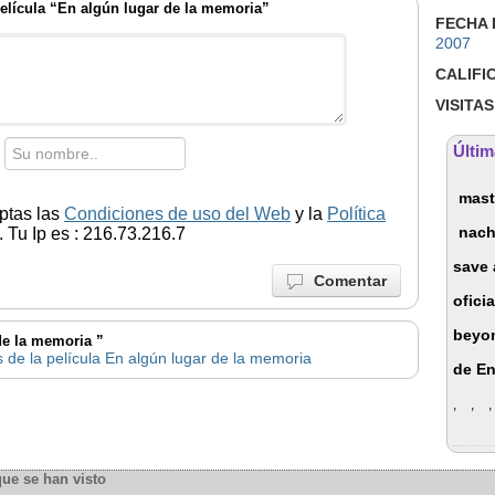
elícula “En algún lugar de la memoria”
FECHA 
2007
CALIFI
VISITAS
Últim
mast
ptas las
Condiciones de uso del Web
y la
Política
nac
 Tu Ip es : 216.73.216.7
save a
Comentar
oficia
beyo
 de la memoria ”
 de la película En algún lugar de la memoria
de En
,
,
,
que se han visto