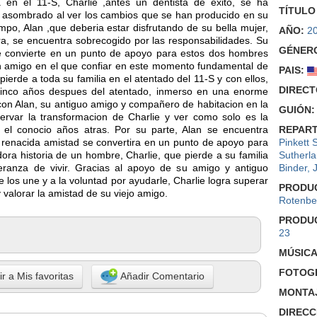
a en el 11-S, Charlie ,antes un dentista de exito, se ha
TÍTULO
ta asombrado al ver los cambios que se han producido en su
mpo, Alan ,que deberia estar disfrutando de su bella mujer,
AÑO:
2
era, se encuentra sobrecogido por las responsabilidades. Su
GÉNER
se convierte en un punto de apoyo para estos dos hombres
n amigo en el que confiar en este momento fundamental de
PAIS:
 pierde a toda su familia en el atentado del 11-S y con ellos,
DIRECT
 Cinco años despues del atentado, inmerso en una enorme
con Alan, su antiguo amigo y compañero de habitacion en la
GUIÓN:
servar la transformacion de Charlie y ver como solo es la
el conocio años atras. Por su parte, Alan se encuentra
REPART
 renacida amistad se convertira en un punto de apoyo para
Pinkett 
dora historia de un hombre, Charlie, que pierde a su familia
Sutherl
eranza de vivir. Gracias al apoyo de su amigo y antiguo
Binder
,
 los une y a la voluntad por ayudarle, Charlie logra superar
PRODU
 valorar la amistad de su viejo amigo.
Rotenbe
PRODU
23
MÚSICA
FOTOGR
r a Mis favoritas
Añadir Comentario
MONTA
DIRECC