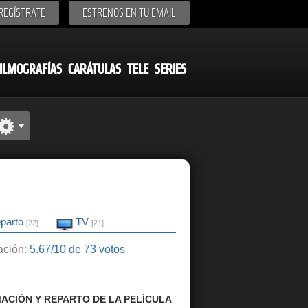
REGÍSTRATE
ESTRENOS EN TU EMAIL
ILMOGRAFÍAS
CARÁTULAS
TELE
SERIES
parto
TV
[22]
[21]
ción:
5.67/10 de 73 votos
ACIÓN Y REPARTO DE LA PELÍCULA