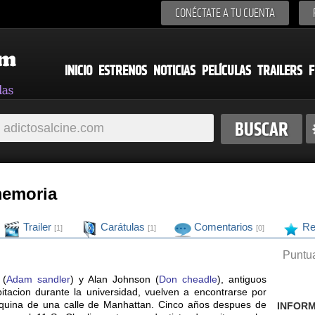
CONÉCTATE A TU CUENTA
INICIO
ESTRENOS
NOTICIAS
PELÍCULAS
TRAILERS
F
memoria
Trailer
Carátulas
Comentarios
Re
[1]
[1]
[0]
Puntua
 (
Adam sandler
) y Alan Johnson (
Don cheadle
), antiguos
tacion durante la universidad, vuelven a encontrarse por
squina de una calle de Manhattan. Cinco años despues de
INFORM