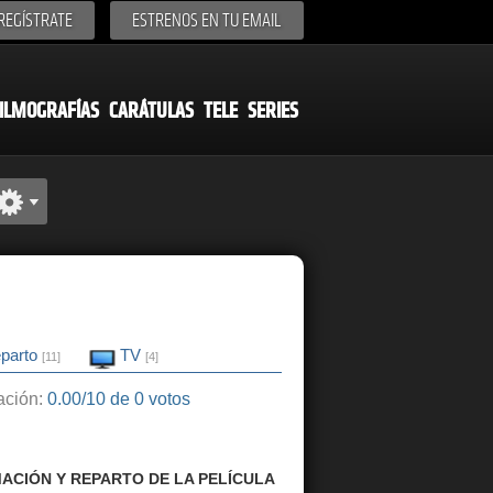
REGÍSTRATE
ESTRENOS EN TU EMAIL
ILMOGRAFÍAS
CARÁTULAS
TELE
SERIES
parto
TV
[11]
[4]
ción:
0.00/10 de 0 votos
ACIÓN Y REPARTO DE LA PELÍCULA