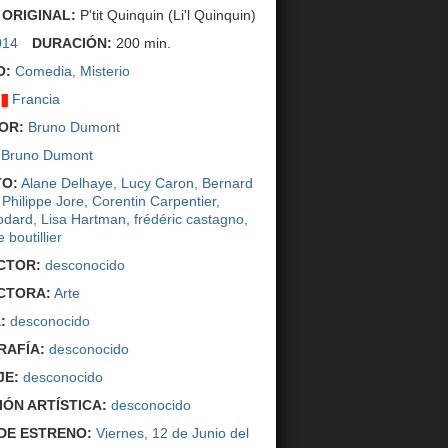
 ORIGINAL:
P'tit Quinquin (Li'l Quinquin)
014
DURACIÓN:
200 min.
O:
Comedia
,
Misterio
Francia
OR:
Bruno Dumont
Bruno Dumont
O:
Alane Delhaye
,
Lucy Caron
,
Bernard
,
Philippe Jore
,
Corentin Carpentier
,
odard
,
Lisa Hartman
, frédéric castagno,
 boutillier
CTOR:
desconocido
CTORA:
Arte
:
desconocido
AFÍA:
desconocido
JE:
desconocido
IÓN ARTÍSTICA:
desconocido
DE ESTRENO:
Viernes, 12 de Junio del