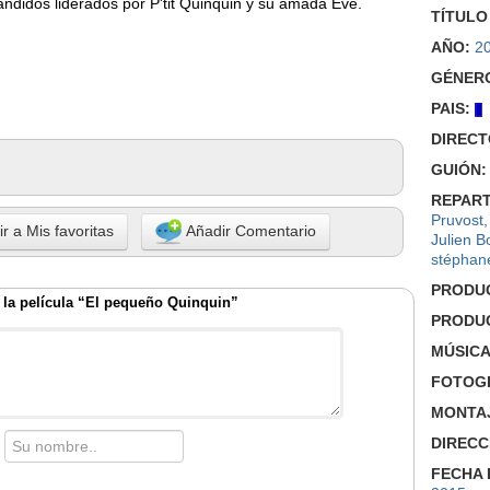
ndidos liderados por P'tit Quinquin y su amada Eve.
TÍTULO
AÑO:
2
GÉNER
PAIS:
DIRECT
GUIÓN:
REPART
Pruvost
r a Mis favoritas
Añadir Comentario
Julien B
stéphane
PRODU
la película “El pequeño Quinquin”
PRODU
MÚSICA
FOTOGR
MONTA
DIRECC
FECHA 