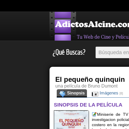
¿Qué Buscas?
El pequeño quinquin
una película de Bruno Dumont
Sinopsis
Imágenes
[8]
SINOPSIS DE LA PELÍCULA
Miniserie de TV
investigacion polic
costero en la regio