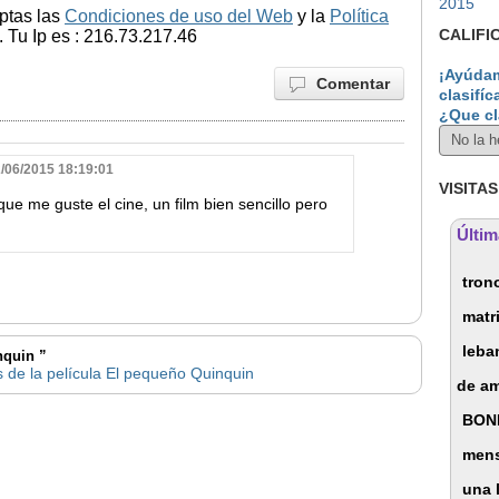
2015
ptas las
Condiciones de uso del Web
y la
Política
CALIFI
 Tu Ip es : 216.73.217.46
¡Ayúdam
Comentar
clasifíc
¿Que cl
2/06/2015 18:19:01
VISITAS
que me guste el cine, un film bien sencillo pero
Últim
tron
matr
leba
nquin ”
s de la película El pequeño Quinquin
de a
BON
mens
una 