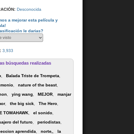
CACIÓN:
Desconocida
os a mejorar esta película y
ala!
asificación le darias?
:
3,933
as búsquedas realizadas
o
Balada Triste de Trompeta
,
,
imonio
nature of the beast
,
,
non
ying wang
MEJOR
manjar
,
,
,
mor
the big sick
The Hero
,
,
,
E TOMAHAWK
el sonido
,
,
ajero del futuro
periodistas
,
,
leccion aprendida
norte,
la
,
,