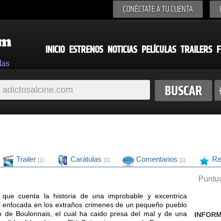
CONÉCTATE A TU CUENTA
INICIO
ESTRENOS
NOTICIAS
PELÍCULAS
TRAILERS
F
Trailer
Carátulas
Comentarios
Re
[1]
[1]
[1]
Puntua
 que cuenta la historia de una improbable y excentrica
ial enfocada en los extraños crimenes de un pequeño pueblo
n de Boulonnais, el cual ha caido presa del mal y de una
INFORM