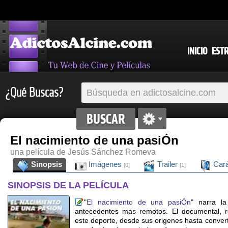
INICIO
EST
¿Qué Buscas?
El nacimiento de una pasiÓn
una película de Jesús Sánchez Romeva
Sinopsis
Imágenes
Trailer
Cará
[0]
[1]
SINOPSIS DE LA PELÍCULA
"
El nacimiento de una pasiÓn
" narra la
antecedentes mas remotos. El documental, re
este deporte, desde sus origenes hasta convert