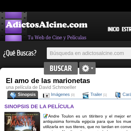
INICIO
EST
¿Qué Buscas?
El amo de las marionetas
una película de David Schmoeller
Sinopsis
Imágenes
Trailer
Cará
[0]
[1]
SINOPSIS DE LA PELÍCULA
Andre Toulon es un titiritero y el mejor 
antiquisima formula egipcia para que los mue
utilizarla en sus titeres, que no tardan en con