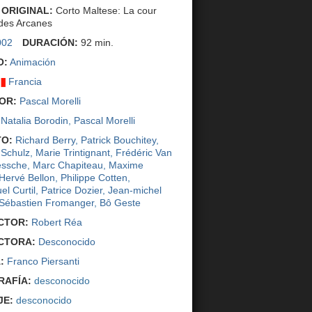
 ORIGINAL:
Corto Maltese: La cour
 des Arcanes
002
DURACIÓN:
92 min.
O:
Animación
Francia
OR:
Pascal Morelli
Natalia Borodin
,
Pascal Morelli
O:
Richard Berry
,
Patrick Bouchitey
,
 Schulz
,
Marie Trintignant
,
Frédéric Van
essche
,
Marc Chapiteau
,
Maxime
Hervé Bellon
,
Philippe Cotten
,
l Curtil
,
Patrice Dozier
,
Jean-michel
Sébastien Fromanger
,
Bô Geste
CTOR:
Robert Réa
CTORA:
Desconocido
:
Franco Piersanti
AFÍA:
desconocido
JE:
desconocido