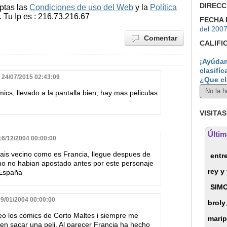
DIRECC
ptas las
Condiciones de uso del Web
y la
Política
 Tu Ip es : 216.73.216.67
FECHA 
del 200
Comentar
CALIFI
¡Ayúdam
clasifíc
 24/07/2015 02:43:09
¿Que cl
s, llevado a la pantalla bien, hay mas peliculas
VISITAS
Últim
16/12/2004 00:00:00
pais vecino como es Francia, llegue despues de
entr
mo no habian apostado antes por este personaje
rey y
 España
SIM
29/01/2004 00:00:00
broly
o los comics de Corto Maltes i siempre me
mari
en sacar una peli. Al parecer Francia ha hecho