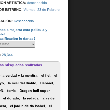
IÓN ARTÍSTICA:
desconocido
DE ESTRENO:
Viernes, 23 de Febrero
7
CACIÓN:
Desconocida
os a mejorar esta película y
ala!
asificación le darias?
:
28,344
as búsquedas realizadas
e la verdad y la mentira
el fiel
el
,
,
 yo
la miel del diablo
Cabaret
,
,
,
ON
ferris
Dragon ball super
,
,
el dorado
la redada
alas de
,
,
,
posa
el jardin de tia isabel
el
,
,