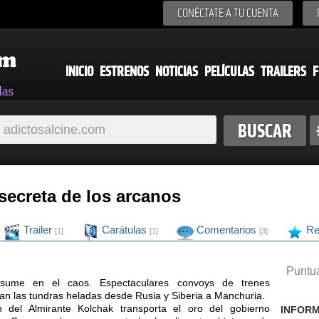
CONÉCTATE A TU CUENTA
INICIO
ESTRENOS
NOTICIAS
PELÍCULAS
TRAILERS
F
 secreta de los arcanos
Trailer
Carátulas
Comentarios
Re
[1]
[1]
[3]
Puntua
sume en el caos. Espectaculares convoys de trenes
an las tundras heladas desde Rusia y Siberia a Manchuria.
en del Almirante Kolchak transporta el oro del gobierno
INFORM