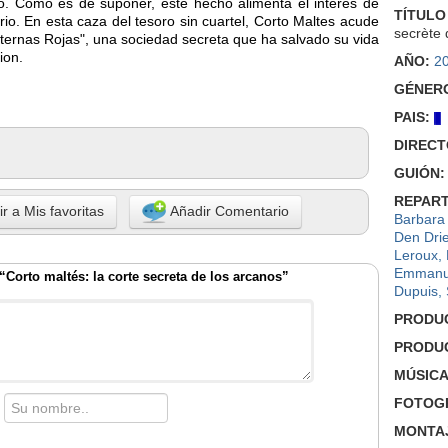
io. Como es de suponer, este hecho alimenta el interes de
TÍTULO
o. En esta caza del tesoro sin cuartel, Corto Maltes acude
secrète
nternas Rojas", una sociedad secreta que ha salvado su vida
ion.
AÑO:
2
GÉNER
PAIS:
DIRECT
GUIÓN:
REPART
r a Mis favoritas
Añadir Comentario
Barbara
Den Dri
Leroux
,
Emmanue
“Corto maltés: la corte secreta de los arcanos”
Dupuis
,
PRODU
PRODU
MÚSICA
FOTOGR
MONTA