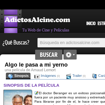
INICIO
EST
¿Qué Buscas?
Algo le pasa a mi yerno
una película de Arnaud Lemort
Sinopsis
Imágenes
Trailer
Cará
[0]
[0]
SINOPSIS DE LA PELÍCULA
El doctor Beranger es un exitoso psicoanali
fuera por un paciente muy ansioso y extrema
Para librarse por fin de el, le hace creer q