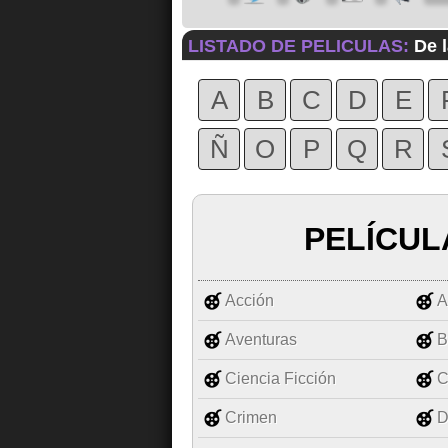
LISTADO DE PELICULAS:
De l
A
B
C
D
E
Ñ
O
P
Q
R
PELÍCUL
Acción
A
Aventuras
B
Ciencia Ficción
C
Crimen
D