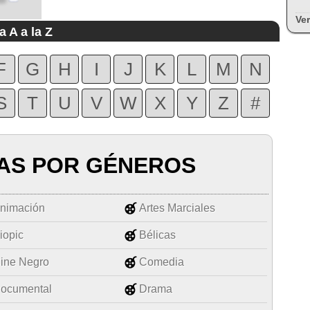
Ver
a A a la Z
F
G
H
I
J
K
L
M
N
S
T
U
V
W
X
Y
Z
#
AS POR GÉNEROS
nimación
Artes Marciales
iopic
Bélicas
ine Negro
Comedia
ocumental
Drama