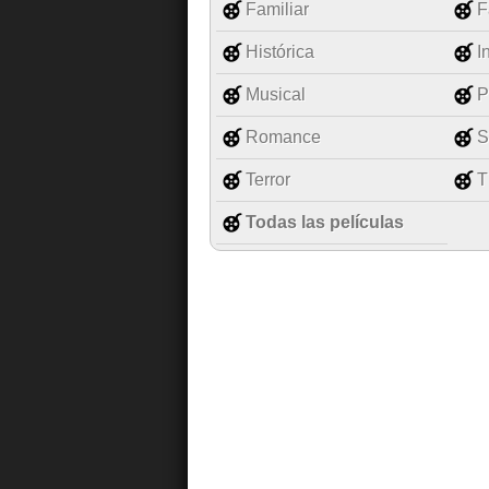
Familiar
F
Histórica
I
Musical
P
Romance
S
Terror
T
Todas las películas