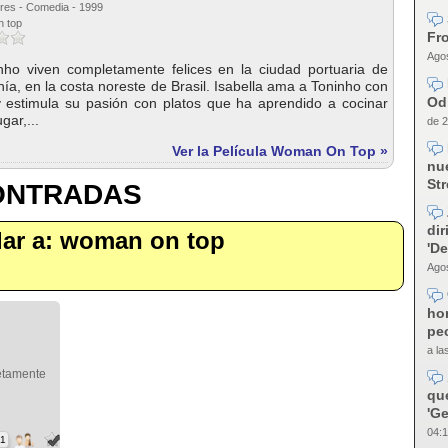
rres - Comedia - 1999
n top
Fro
Agos
inho viven completamente felices en la ciudad portuaria de
ía, en la costa noreste de Brasil. Isabella ama a Toninho con
Od
 estimula su pasión con platos que ha aprendido a cocinar
gar,...
de 2
Ver la Película Woman On Top »
nue
Str
CONTRADAS
dir
milar a: woman on top
'D
Agos
ho
pec
a la
letamente
qu
'Ge
04:1
31