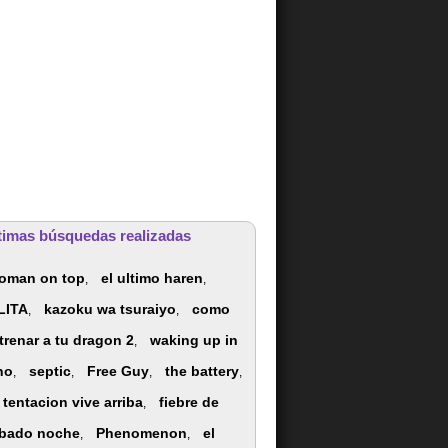
timas búsquedas realizadas
oman on top
el ultimo haren
,
,
LITA
kazoku wa tsuraiyo
como
,
,
trenar a tu dragon 2
waking up in
,
no
septic
Free Guy
the battery
,
,
,
,
 tentacion vive arriba
fiebre de
,
bado noche
Phenomenon
el
,
,