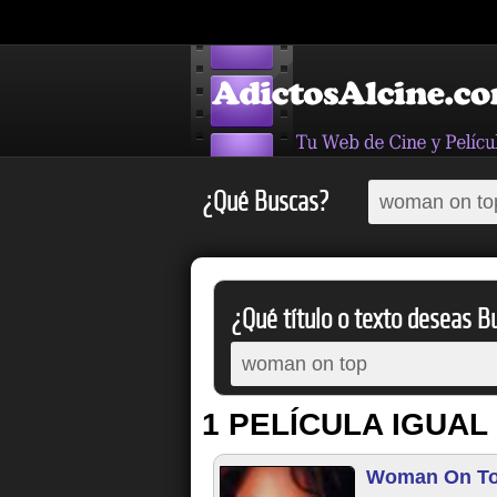
¿Qué Buscas?
¿Qué título o texto deseas Bu
1 PELÍCULA IGUAL
Woman On T