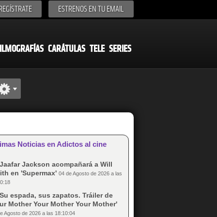
REGÍSTRATE
ESTRENOS EN TU EMAIL
ILMOGRAFÍAS
CARÁTULAS
TELE
SERIES
imas Noticias en Adictos al cine
Jaafar Jackson acompañará a Will
ith en 'Supermax'
04 de Agosto de 2026 a las
0:18
Su espada, sus zapatos. Tráiler de
our Mother Your Mother Your Mother'
e Agosto de 2026 a las 18:10:04