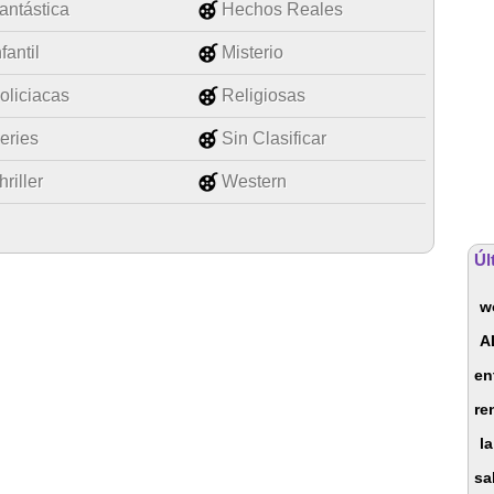
antástica
Hechos Reales
nfantil
Misterio
oliciacas
Religiosas
eries
Sin Clasificar
hriller
Western
Úl
w
A
en
re
la
sa