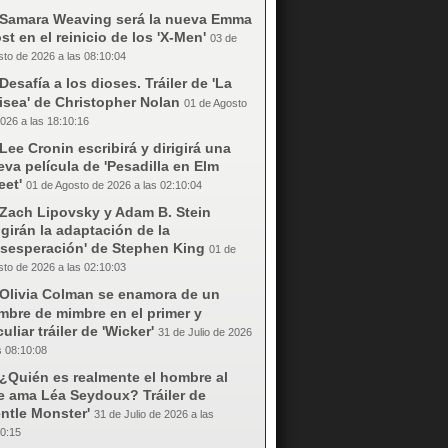
Samara Weaving será la nueva Emma
st en el reinicio de los 'X-Men'
03 de
to de 2026 a las 08:10:04
Desafía a los dioses. Tráiler de 'La
isea' de Christopher Nolan
01 de Agosto
026 a las 18:10:16
Lee Cronin escribirá y dirigirá una
va película de 'Pesadilla en Elm
eet'
01 de Agosto de 2026 a las 02:10:04
Zach Lipovsky y Adam B. Stein
igirán la adaptación de la
esesperación' de Stephen King
01 de
to de 2026 a las 02:10:03
Olivia Colman se enamora de un
mbre de mimbre en el primer y
uliar tráiler de 'Wicker'
31 de Julio de 2026
s 08:10:08
¿Quién es realmente el hombre al
e ama Léa Seydoux? Tráiler de
ntle Monster'
31 de Julio de 2026 a las
0:15