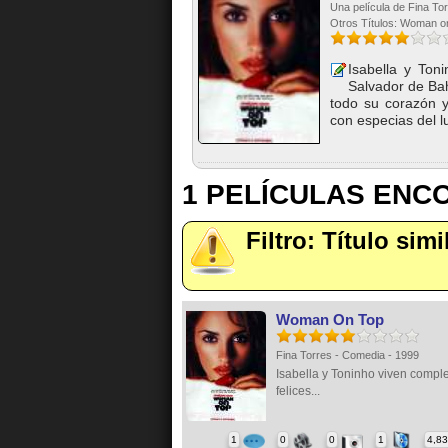
Una película de Fina To
Otros Títulos: Woman o
Isabella y Ton
Salvador de Bah
todo su corazón y
con especias del lu
1 PELÍCULAS EN
Filtro: Título si
Woman On Top
Fina Torres - Comedia - 1999
Isabella y Toninho viven comp
felices...
1
0
0
1
4,8