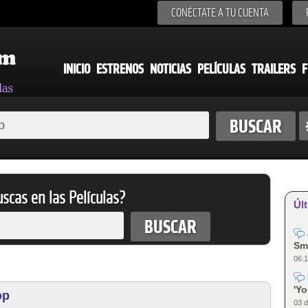
CONÉCTATE A TU CUENTA
INICIO
ESTRENOS
NOTICIAS
PELÍCULAS
TRAILERS
F
scas en las Películas?
Últ
Sm
06:1
'Y
op
03 d