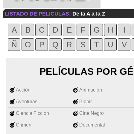
LISTADO DE PELICULAS:
De la A a la Z
A
B
C
D
E
F
G
H
I
Ñ
O
P
Q
R
S
T
U
V
PELÍCULAS POR G
Acción
Animación
Aventuras
Biopic
Ciencia Ficción
Cine Negro
Crimen
Documental