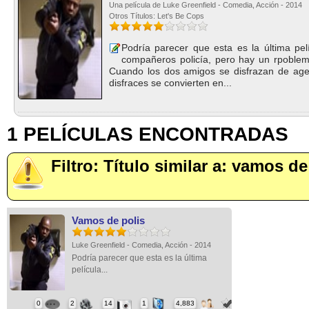
Una película de Luke Greenfield - Comedia, Acción - 2014
Otros Títulos: Let's Be Cops
Podría parecer que esta es la última pel
compañeros policía, pero hay un rpoblema
Cuando los dos amigos se disfrazan de agen
disfraces se convierten en...
1 PELÍCULAS ENCONTRADAS
Filtro: Título similar a: vamos de
Vamos de polis
Luke Greenfield - Comedia, Acción - 2014
Podría parecer que esta es la última
película...
0
2
14
1
4,883