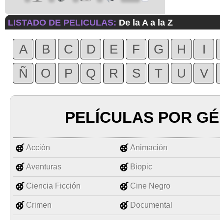
LISTADO DE PELICULAS:
De la A a la Z
A
B
C
D
E
F
G
H
I
Ñ
O
P
Q
R
S
T
U
V
PELÍCULAS POR G
Acción
Animación
Aventuras
Biopic
Ciencia Ficción
Cine Negro
Crimen
Documental