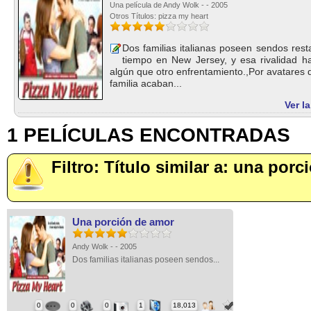
Una película de Andy Wolk - - 2005
Otros Títulos: pizza my heart
Dos familias italianas poseen sendos res
tiempo en New Jersey, y esa rivalidad 
algún que otro enfrentamiento.,Por avatares de
familia acaban...
Ver l
1 PELÍCULAS ENCONTRADAS
Filtro: Título similar a: una por
Una porción de amor
Andy Wolk - - 2005
Dos familias italianas poseen sendos...
0
0
0
1
18,013