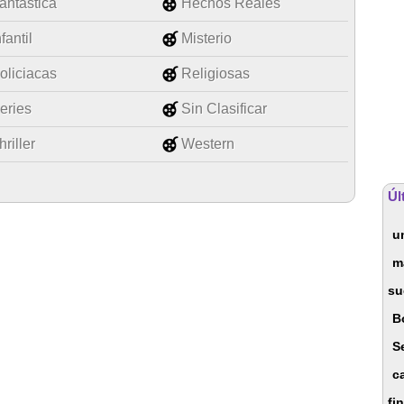
antástica
Hechos Reales
nfantil
Misterio
oliciacas
Religiosas
eries
Sin Clasificar
hriller
Western
Úl
u
m
su
B
S
c
fi