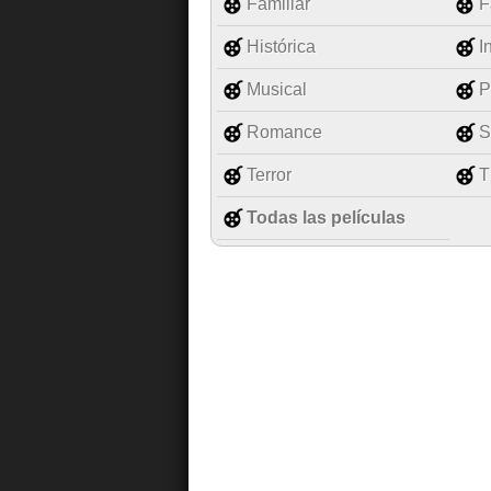
Familiar
F
Histórica
I
Musical
P
Romance
S
Terror
T
Todas las películas