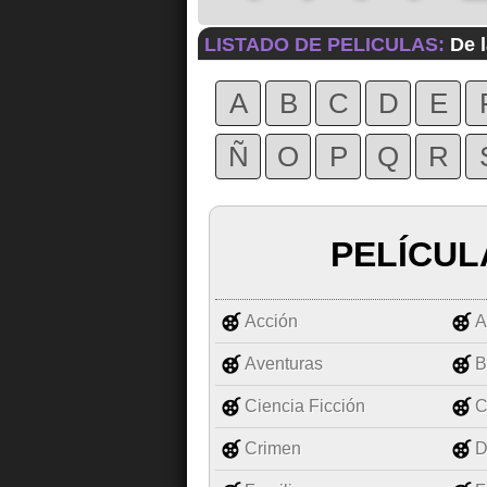
LISTADO DE PELICULAS:
De l
A
B
C
D
E
Ñ
O
P
Q
R
PELÍCUL
Acción
A
Aventuras
B
Ciencia Ficción
C
Crimen
D