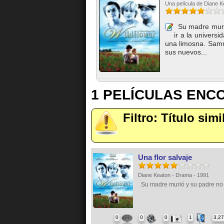
Una película de Diane K
Su madre murió
ir a la univers
una limosna. Samm
sus nuevos...
1 PELÍCULAS EN
Filtro: Título simi
Una flor salvaje
Diane Keaton - Drama - 1991
Su madre murió y su padre no 
0
0
0
1
3,2