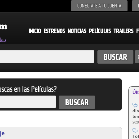
CONÉCTATE A TU CUENTA
INICIO
ESTRENOS
NOTICIAS
PELÍCULAS
TRAILERS
F
scas en las Películas?
Últ
dir
te
2026
je
Tok