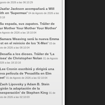
gosto de 2026 a las 06:10:29
Jaafar Jackson acompañará a Will
ith en 'Supermax'
04 de Agosto de 2026 a las
0:18
Su espada, sus zapatos. Tráiler de
our Mother Your Mother Your Mother'
e Agosto de 2026 a las 18:10:04
Samara Weaving será la nueva Emma
st en el reinicio de los 'X-Men'
03 de
to de 2026 a las 08:10:04
Desafía a los dioses. Tráiler de 'La
isea' de Christopher Nolan
01 de Agosto
026 a las 18:10:16
Lee Cronin escribirá y dirigirá una
va película de 'Pesadilla en Elm
eet'
01 de Agosto de 2026 a las 02:10:04
Zach Lipovsky y Adam B. Stein
igirán la adaptación de la
esesperación' de Stephen King
01 de
to de 2026 a las 02:10:03