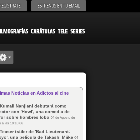
REGÍSTRATE
ESTRENOS EN TU EMAIL
ILMOGRAFÍAS
CARÁTULAS
TELE
SERIES
imas Noticias en Adictos al cine
Kumail Nanjiani debutará como
ector con 'Howl', una comedia de
rror sobre hombres lobo
04 de Agosto de
 a las 10:10:06
Teaser tráiler de 'Bad Lieutenant:
yo', una película de Takashi Miike
04