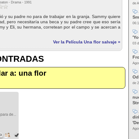
eaton - Drama - 1991
de A
 y su padre no para de trabajar en la granja. Sammy quiere
Sm
idad, pero necesitaría una beca y su padre cree que eso sería
06:1
y y Eli, su hermana, corretean por el campo y se acercan a
'Y
Ver la Película Una flor salvaje »
03 d
CONTRADAS
Fro
Agos
lar a: una flor
Od
de 2
nue
Str
para de...
dir
'D
Agos
73