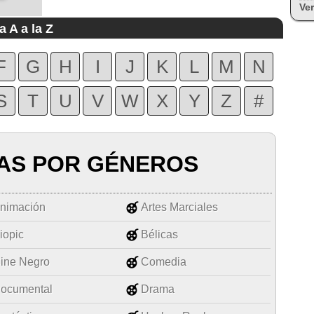
Ver
a A a la Z
F
G
H
I
J
K
L
M
N
S
T
U
V
W
X
Y
Z
#
AS POR GÉNEROS
nimación
Artes Marciales
iopic
Bélicas
ine Negro
Comedia
ocumental
Drama