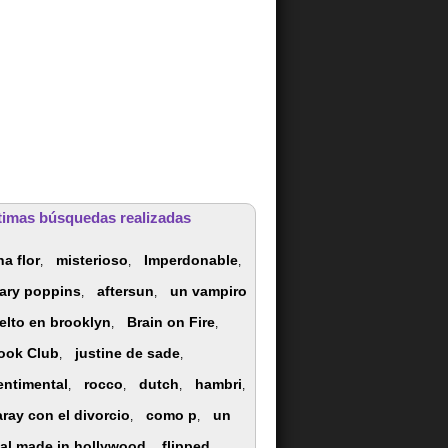
timas búsquedas realizadas
na flor
misterioso
Imperdonable
,
,
,
ary poppins
aftersun
un vampiro
,
,
elto en brooklyn
Brain on Fire
,
,
ook Club
justine de sade
,
,
entimental
rocco
dutch
hambri
,
,
,
,
aray con el divorcio
como p
un
,
,
nal made in hollywood
flipped
,
,