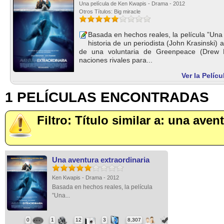
Una película de Ken Kwapis - Drama - 2012
Otros Títulos: Big miracle
Basada en hechos reales, la película ”Una 
historia de un periodista (John Krasinski)
de una voluntaria de Greenpeace (Drew 
naciones rivales para...
Ver la Pelíc
1 PELÍCULAS ENCONTRADAS
Filtro: Título similar a: una aven
Una aventura extraordinaria
Ken Kwapis - Drama - 2012
Basada en hechos reales, la película
”Una...
0
1
12
3
8,307