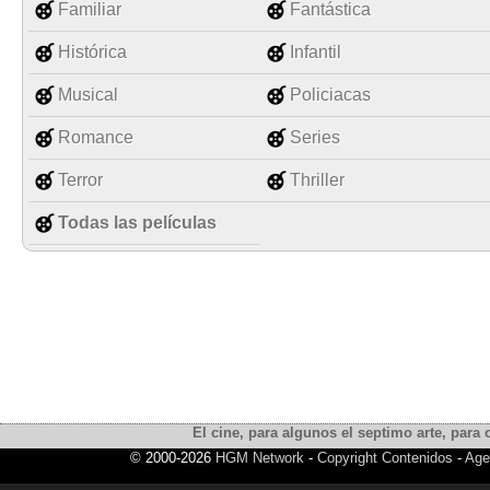
Familiar
Fantástica
Histórica
Infantil
Musical
Policiacas
Romance
Series
Terror
Thriller
Todas las películas
El cine, para algunos el septimo arte, para o
© 2000-2026
HGM Network
-
Copyright Contenidos
-
Age