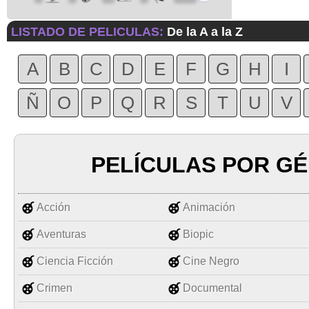
LISTADO DE PELICULAS:
De la A a la Z
A
B
C
D
E
F
G
H
I
Ñ
O
P
Q
R
S
T
U
V
PELÍCULAS POR G
Acción
Animación
Aventuras
Biopic
Ciencia Ficción
Cine Negro
Crimen
Documental