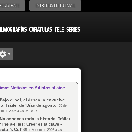
REGÍSTRATE
ESTRENOS EN TU EMAIL
ILMOGRAFÍAS
CARÁTULAS
TELE
SERIES
imas Noticias en Adictos al cine
Bajo el sol, el deseo lo envuelve
o. Tráiler de 'Días de agosto'
05 de
to de 2026 a las 06:10:07
No conoces toda la historia. Tráiler
'The X-Files: Creer es la clave -
ector's Cut'
05 de Agosto de 2026 a las