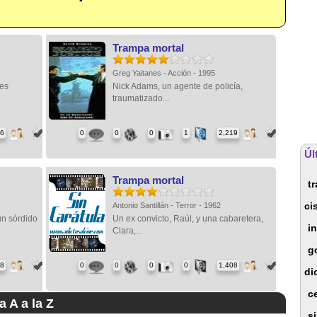
Trampa mortal
Greg Yaitanes - Acción - 1995
 es
Nick Adams, un agente de policía,
traumatizado...
46
0
0
0
1
2,219
Úl
Trampa mortal
t
ci
Antonio Santillán - Terror - 1962
un sórdido
Un ex convicto, Raúl, y una cabaretera,
i
Clara,...
g
08
0
0
0
0
1,408
di
c
a A a la Z
s