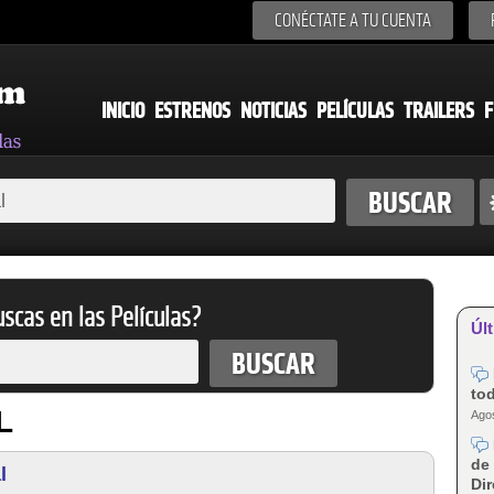
CONÉCTATE A TU CUENTA
INICIO
ESTRENOS
NOTICIAS
PELÍCULAS
TRAILERS
F
scas en las Películas?
Últ
tod
L
Agos
de 
l
Dir