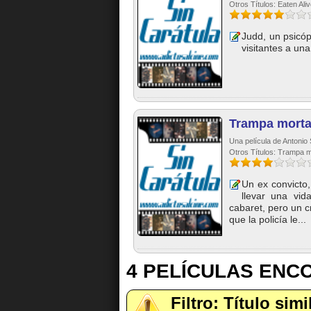
Otros Títulos: Eaten Ali
Judd, un psicóp
visitantes a un
Trampa morta
Una película de Antonio S
Otros Títulos: Trampa m
Un ex convicto,
llevar una vid
cabaret, pero un c
que la policía le...
4 PELÍCULAS EN
Filtro: Título sim