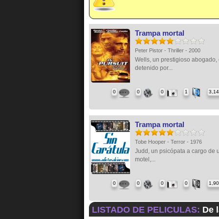
Trampa mortal
Peter Pistor - Thriller - 2000
Wells, un prestigioso abogado,
detenido por...
0
0
0
1
3,1
Trampa mortal
Tobe Hooper - Terror - 1976
Judd, un psicópata a cargo de 
motel,...
0
0
0
0
1,9
LISTADO DE PELICULAS:
De l