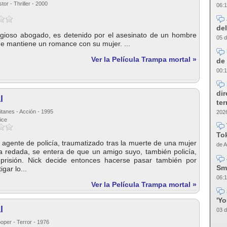
tor - Thriller - 2000
06:1
del
tigioso abogado, es detenido por el asesinato de un hombre
05 d
e mantiene un romance con su mujer. ...
Ver la Película Trampa mortal »
de 
00:1
dir
l
te
itanes - Acción - 1995
2026
ice
Tok
agente de policía, traumatizado tras la muerte de una mujer
de A
a redada, se entera de que un amigo suyo, también policía,
prisión. Nick decide entonces hacerse pasar también por
Sm
gar lo...
06:1
Ver la Película Trampa mortal »
'Y
l
03 d
oper - Terror - 1976