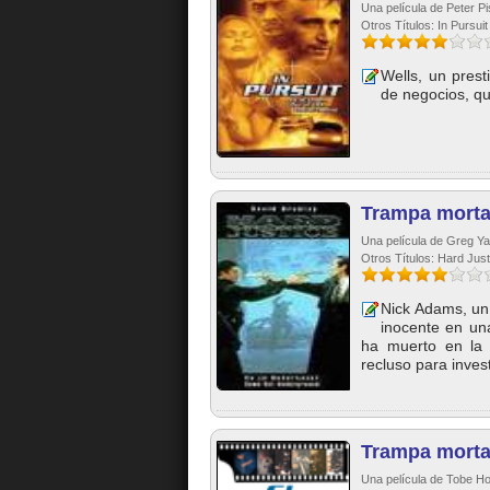
Una película de Peter Pis
Otros Títulos: In Pursuit
Wells, un pres
de negocios, qu
Trampa morta
Una película de Greg Ya
Otros Títulos: Hard Just
Nick Adams, un 
inocente en un
ha muerto en la 
recluso para investi
Trampa morta
Una película de Tobe Ho