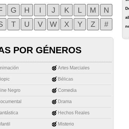
F
G
H
I
J
K
L
M
N
D
a
S
T
U
V
W
X
Y
Z
#
n
AS POR GÉNEROS
nimación
Artes Marciales
iopic
Bélicas
ine Negro
Comedia
ocumental
Drama
antástica
Hechos Reales
nfantil
Misterio