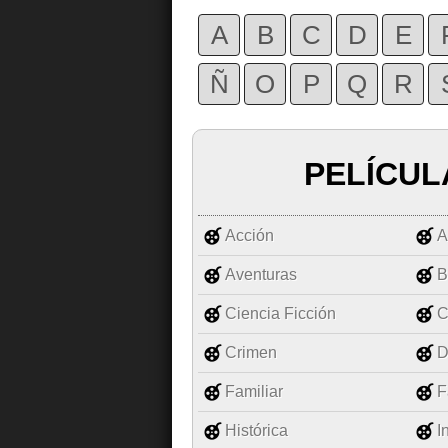
A
B
C
D
E
Ñ
O
P
Q
R
PELÍCUL
Acción
A
Aventuras
B
Ciencia Ficción
C
Crimen
D
Familiar
F
Histórica
I