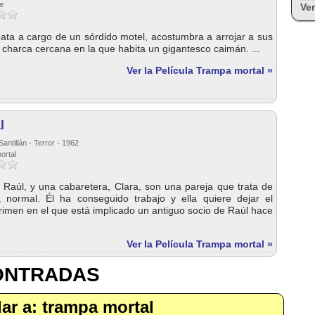
ve
Ver
ata a cargo de un sórdido motel, acostumbra a arrojar a sus
a charca cercana en la que habita un gigantesco caimán. ...
Ver la Película Trampa mortal »
l
antillán - Terror - 1962
ortal
 Raúl, y una cabaretera, Clara, son una pareja que trata de
a normal. Él ha conseguido trabajo y ella quiere dejar el
rimen en el que está implicado un antiguo socio de Raúl hace
Ver la Película Trampa mortal »
CONTRADAS
ilar a: trampa mortal