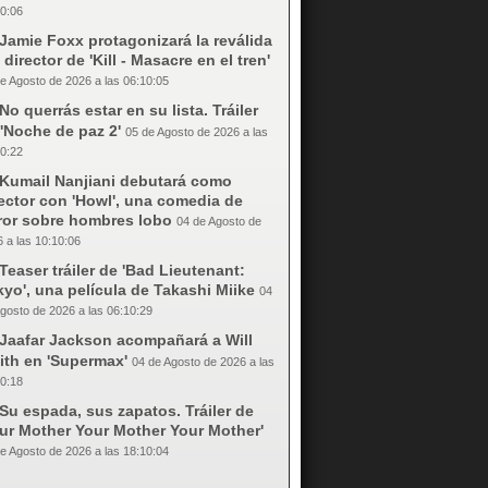
0:06
Jamie Foxx protagonizará la reválida
 director de 'Kill - Masacre en el tren'
e Agosto de 2026 a las 06:10:05
No querrás estar en su lista. Tráiler
'Noche de paz 2'
05 de Agosto de 2026 a las
0:22
Kumail Nanjiani debutará como
ector con 'Howl', una comedia de
rror sobre hombres lobo
04 de Agosto de
 a las 10:10:06
Teaser tráiler de 'Bad Lieutenant:
yo', una película de Takashi Miike
04
gosto de 2026 a las 06:10:29
Jaafar Jackson acompañará a Will
ith en 'Supermax'
04 de Agosto de 2026 a las
0:18
Su espada, sus zapatos. Tráiler de
our Mother Your Mother Your Mother'
e Agosto de 2026 a las 18:10:04