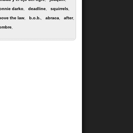
onnie darko
deadline
squirrels
,
,
,
bove the law
b.o.b.
abraca
after
,
,
,
,
ombre
,