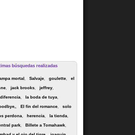
timas búsquedas realizadas
rampa mortal
Salvaje
goulette
el
,
,
,
sne
jack brooks
jeffrey
,
,
,
ndiferencia
la boda de tuya
,
,
oodbye,
El fin del romance
solo
,
,
os perdona
herencia
la tienda
,
,
,
entral park
Billete a Tomahawk
,
,
imbad y el ojo del tigre
joaquin
,
,