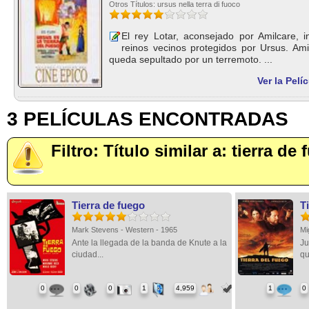
Otros Títulos: ursus nella terra di fuoco
El rey Lotar, aconsejado por Amilcare, 
reinos vecinos protegidos por Ursus. Ami
queda sepultado por un terremoto. ...
Ver la Pelí
3 PELÍCULAS ENCONTRADAS
Filtro: Título similar a: tierra de
Tierra de fuego
T
Mark Stevens - Western - 1965
Mi
Ante la llegada de la banda de Knute a la
Ju
ciudad...
qu
0
0
0
1
4,959
1
0