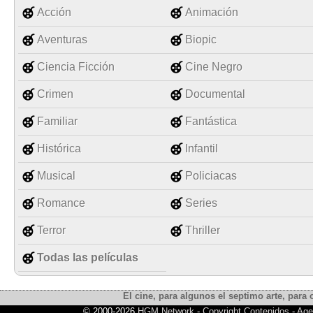
Acción
Animación
Aventuras
Biopic
Ciencia Ficción
Cine Negro
Crimen
Documental
Familiar
Fantástica
Histórica
Infantil
Musical
Policiacas
Romance
Series
Terror
Thriller
Todas las películas
El cine, para algunos el septimo arte, para o
© 2000-2026
HGM Network
-
Copyright Contenidos
-
Age