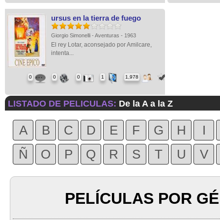
ursus en la tierra de fuego
Giorgio Simonelli - Aventuras - 1963
El rey Lotar, aconsejado por Amilcare,
intenta...
0
0
0
1
1,978
LISTADO DE PELICULAS:
De la A a la Z
A
B
C
D
E
F
G
H
I
Ñ
O
P
Q
R
S
T
U
V
PELÍCULAS POR G