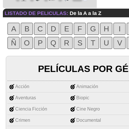
LISTADO DE PELICULAS:
De la A a la Z
A
B
C
D
E
F
G
H
I
Ñ
O
P
Q
R
S
T
U
V
PELÍCULAS POR G
Acción
Animación
Aventuras
Biopic
Ciencia Ficción
Cine Negro
Crimen
Documental