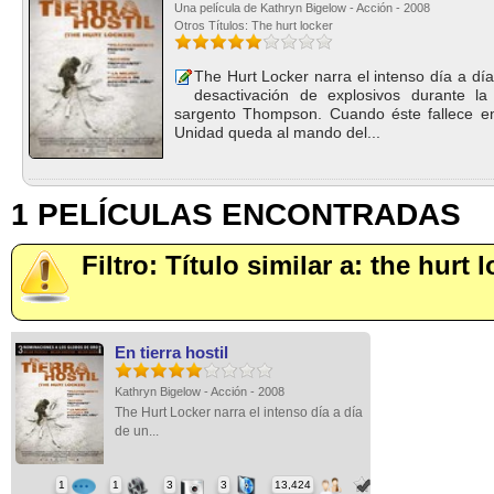
Una película de Kathryn Bigelow - Acción - 2008
Otros Títulos: The hurt locker
The Hurt Locker narra el intenso día a d
desactivación de explosivos durante la
sargento Thompson. Cuando éste fallece en
Unidad queda al mando del...
1 PELÍCULAS ENCONTRADAS
Filtro: Título similar a: the hurt 
En tierra hostil
Kathryn Bigelow - Acción - 2008
The Hurt Locker narra el intenso día a día
de un...
1
1
3
3
13,424