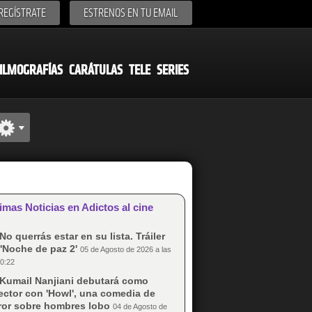
REGÍSTRATE
ESTRENOS EN TU EMAIL
ILMOGRAFÍAS
CARÁTULAS
TELE
SERIES
imas Noticias en Adictos al cine
No querrás estar en su lista. Tráiler
'Noche de paz 2'
05 de Agosto de 2026 a las
0:22
Kumail Nanjiani debutará como
ector con 'Howl', una comedia de
rror sobre hombres lobo
04 de Agosto de