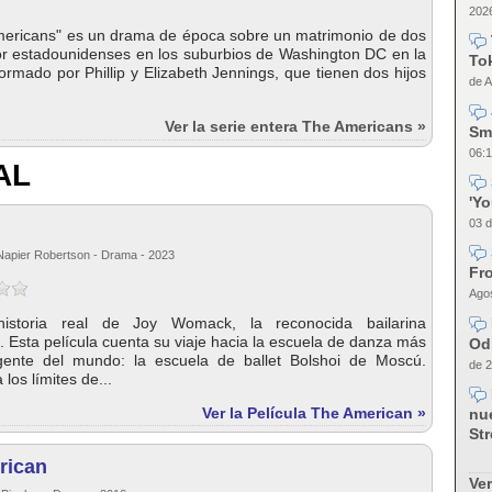
2026
Americans" es un drama de época sobre un matrimonio de dos
r estadounidenses en los suburbios de Washington DC en la
Tok
ormado por Phillip y Elizabeth Jennings, que tienen dos hijos
de A
Ver la serie entera The Americans »
Sm
06:1
AL
'Y
03 d
Napier Robertson - Drama - 2023
Fro
Agos
istoria real de Joy Womack, la reconocida bailarina
 Esta película cuenta su viaje hacia la escuela de danza más
Od
igente del mundo: la escuela de ballet Bolshoi de Moscú.
de 2
los límites de...
Ver la Película The American »
nue
Str
rican
Ver