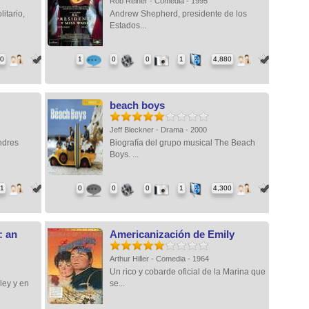
Rob Reiner - Comedia - 1995
itario,
Andrew Shepherd, presidente de los
Estados...
90
1
0
0
1
4,880
beach boys
Jeff Bleckner - Drama - 2000
ndres
Biografía del grupo musical The Beach
Boys. ...
71
0
0
0
1
4,300
: an
Americanización de Emily
Arthur Hiller - Comedia - 1964
Un rico y cobarde oficial de la Marina que
ley y en
se...