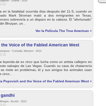
 Bigelow - Drama - 2016
a en la fatalidad ocurrida días después del 11-S, cuando un
amado Mark Stroman mató a dos inmigrantes en Texas,
ercero sobrevivía a un disparo en la cabeza. El "afortunado"
in Bhuiyan, un...
Ver la Película The True American »
the Voice of the Fabled American West
Thompson - Comedia, Western - 2014
 leyenda de ex circo que lucha como un artista callejero en
 oeste salvajes de Las Vegas. Cuando su casa de chatarrería
 se mete en problemas, él y sus amigos los animales usan
 circo...
ula Popovich and the Voice of the Fabled American West »
 gandhi
Mungra - Acción - 2013