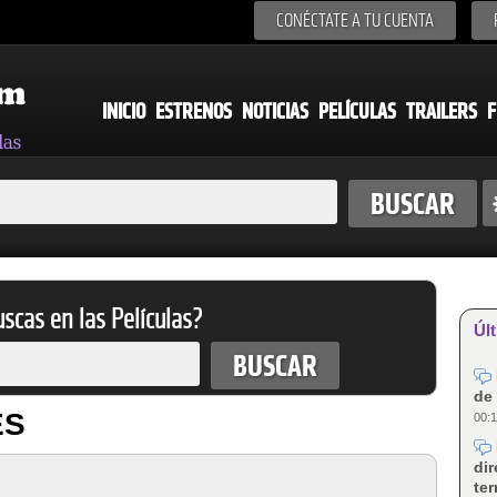
CONÉCTATE A TU CUENTA
INICIO
ESTRENOS
NOTICIAS
PELÍCULAS
TRAILERS
F
scas en las Películas?
Últ
de 
ES
00:1
dir
te