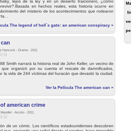
sky, lejos de la ley y en un desierto traicionero, ¿cómo
Ma
evivir?.Basada en hechos reales, esta historia ocurre en
ubrimiento del misterio de los acontecimientos que rodearon
li
ta...
ve
lícula The legend of hell´s gate: an american conspiracy »
pe
 can
ee Hancock - Drama - 2011
ill Smith narrará la historia real de John Keller, un vecino de
 que organizó por su cuenta el rescate de damnificados,
r la vida de 244 víctimas del huracán que devastó la ciudad.
Ver la Película The american can »
 of american crime
 Mandler - Acción - 2011
ón de un cómic. Los científicos estadounidenses descubren
el que, enviando una señal directa al cerebro, hace imposible