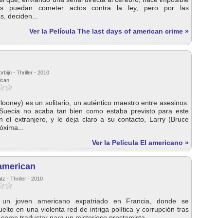
s puedan cometer actos contra la ley, pero por las
s, deciden...
Ver la Película The last days of american crime »
bijn - Thriller - 2010
ican
ooney) es un solitario, un auténtico maestro entre asesinos.
Suecia no acaba tan bien como estaba previsto para este
 el extranjero, y le deja claro a su contacto, Larry (Bruce
óxima...
Ver la Película El americano »
american
z - Thriller - 2010
 un joven americano expatriado en Francia, donde se
elto en una violenta red de intriga política y corrupción tras
 como traductor para un misterioso prestamista. ...