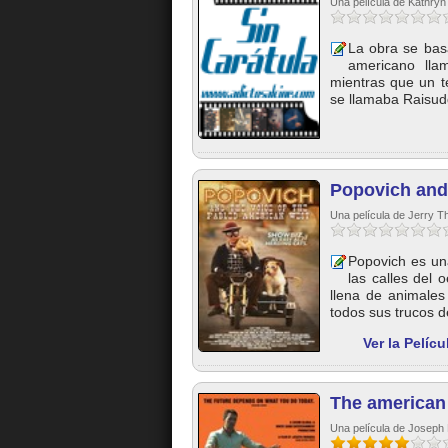
Una película de Kathryn
La obra se bas
americano ll
mientras que un t
se llamaba Raisudd
Popovich and 
Una película de Jerry 
Popovich es una
las calles del
llena de animales
todos sus trucos de
Ver la Pelíc
The american
Una película de Joseph 