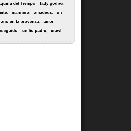
quina del Tiempo
lady godiva
,
,
mite
marinero
amadeus
un
,
,
,
rano en la provenza
amor
,
rseguido
un lio padre
crawl
,
,
,