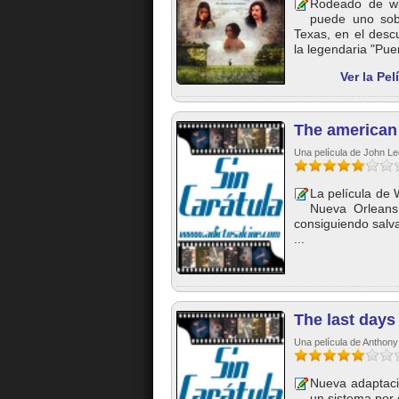
Rodeado de whi
puede uno sobr
Texas, en el desc
la legendaria "Puer
Ver la Pe
The american
Una película de John L
La película de W
Nueva Orleans
consiguiendo salva
...
The last days
Una película de Anthony
Nueva adaptaci
un sistema por 