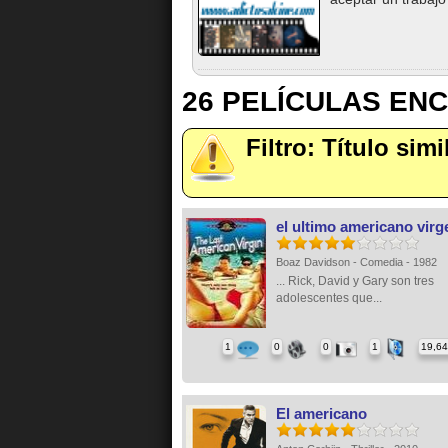
26 PELÍCULAS EN
Filtro: Título sim
el ultimo americano virg
Boaz Davidson - Comedia - 1982
... Rick, David y Gary son tres
adolescentes que...
1
0
0
1
19,6
El americano