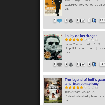
Anton Corbijn - Thriller - 2010
Jack (George Clooney) es un sol
un...
1
1
0
3
8,9
La ley de las drogas
Danny Cannon - Thriller - 1993
Un policia americano viaja a lo
para...
0
1
0
1
4,8
The legend of hell´s gate
american conspiracy
Tanner Beard - Acción - 2011
Rodeado de whisky, lejos de la 
un...