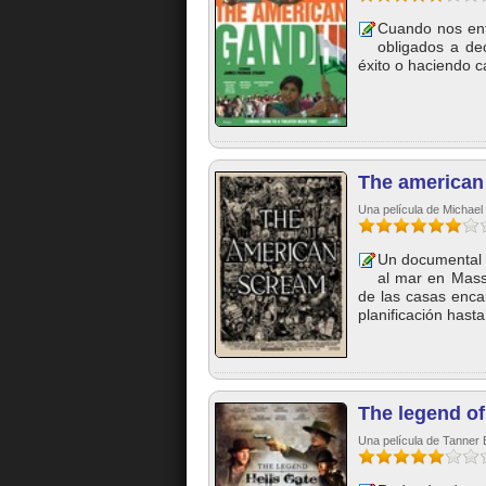
Cuando nos enf
obligados a de
éxito o haciendo ca
The american
Una película de Michae
Un documental o
al mar en Mass
de las casas encan
planificación hasta.
The legend of
Una película de Tanner 