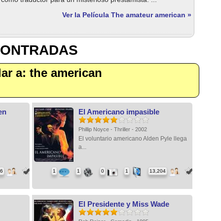
Ver la Película The amateur american »
CONTRADAS
ilar a: the american
en
El Americano impasible
Phillip Noyce - Thriller - 2002
El voluntario americano Alden Pyle llega
a...
46
1
1
0
1
13,204
El Presidente y Miss Wade