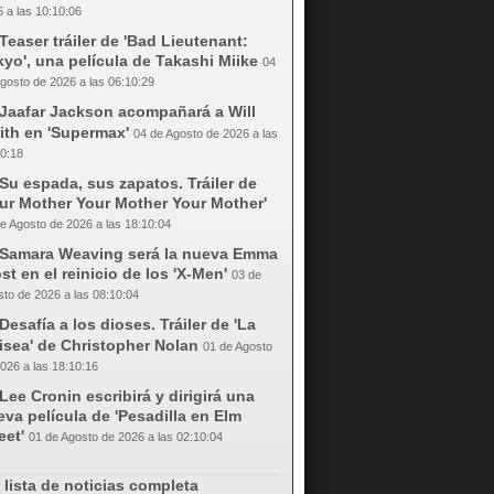
 a las 10:10:06
Teaser tráiler de 'Bad Lieutenant:
yo', una película de Takashi Miike
04
gosto de 2026 a las 06:10:29
Jaafar Jackson acompañará a Will
ith en 'Supermax'
04 de Agosto de 2026 a las
0:18
Su espada, sus zapatos. Tráiler de
our Mother Your Mother Your Mother'
e Agosto de 2026 a las 18:10:04
Samara Weaving será la nueva Emma
st en el reinicio de los 'X-Men'
03 de
to de 2026 a las 08:10:04
Desafía a los dioses. Tráiler de 'La
isea' de Christopher Nolan
01 de Agosto
026 a las 18:10:16
Lee Cronin escribirá y dirigirá una
va película de 'Pesadilla en Elm
eet'
01 de Agosto de 2026 a las 02:10:04
 lista de noticias completa