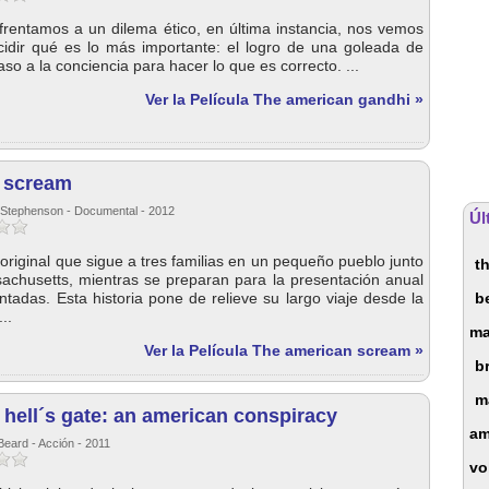
rentamos a un dilema ético, en última instancia, nos vemos
cidir qué es lo más importante: el logro de una goleada de
so a la conciencia para hacer lo que es correcto. ...
Ver la Película The american gandhi »
 scream
l Stephenson - Documental - 2012
Úl
riginal que sigue a tres familias en un pequeño pueblo junto
t
achusetts, mientras se preparan para la presentación anual
tadas. Esta historia pone de relieve su largo viaje desde la
b
..
m
Ver la Película The american scream »
b
m
 hell´s gate: an american conspiracy
am
Beard - Acción - 2011
vo