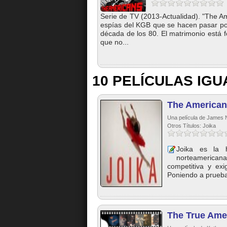
Serie de TV (2013-Actualidad). "The 
espías del KGB que se hacen pasar po
década de los 80. El matrimonio está f
que no...
10 PELÍCULAS IGU
The American
Una película de James 
Otros Títulos: Joika
Joika es la h
norteamericana.
competitiva y ex
Poniendo a prueba 
The True Ame