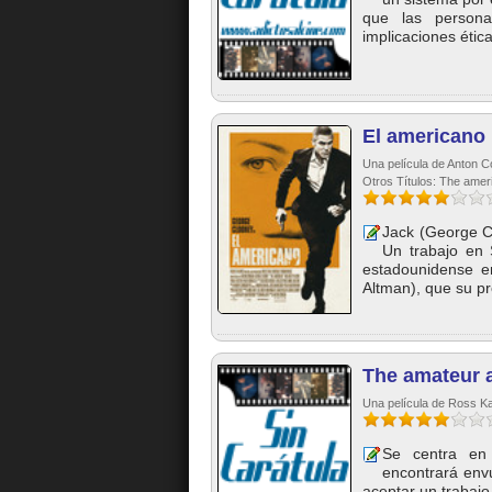
que las persona
implicaciones ética
El americano
Una película de Anton Cor
Otros Títulos: The amer
Jack (George Cl
Un trabajo en 
estadounidense en
Altman), que su pr
The amateur 
Una película de Ross Kat
Se centra en
encontrará envu
aceptar un trabajo