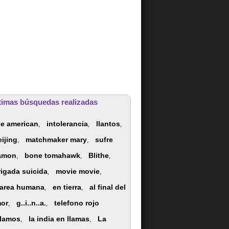
timas búsquedas realizadas
he american
intolerancia
llantos
,
,
,
eijing
matchmaker mary
sufre
,
,
amon
bone tomahawk
Blithe
,
,
,
rigada suicida
movie movie
,
,
area humana
en tierra
al final del
,
,
or
g..i..n..a.
telefono rojo
,
,
lamos
la india en llamas
La
,
,