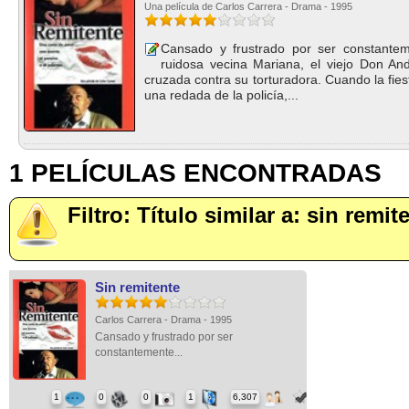
Una película de Carlos Carrera - Drama - 1995
Cansado y frustrado por ser constante
ruidosa vecina Mariana, el viejo Don An
cruzada contra su torturadora. Cuando la fie
una redada de la policía,...
1 PELÍCULAS ENCONTRADAS
Filtro: Título similar a: sin remit
Sin remitente
Carlos Carrera - Drama - 1995
Cansado y frustrado por ser
constantemente...
1
0
0
1
6,307