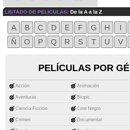
LISTADO DE PELICULAS:
De la A a la Z
A
B
C
D
E
F
G
H
I
Ñ
O
P
Q
R
S
T
U
V
PELÍCULAS POR G
Acción
Animación
Aventuras
Biopic
Ciencia Ficción
Cine Negro
Crimen
Documental