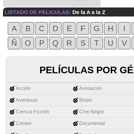
LISTADO DE PELICULAS:
De la A a la Z
A
B
C
D
E
F
G
H
I
Ñ
O
P
Q
R
S
T
U
V
PELÍCULAS POR G
Acción
Animación
Aventuras
Biopic
Ciencia Ficción
Cine Negro
Crimen
Documental