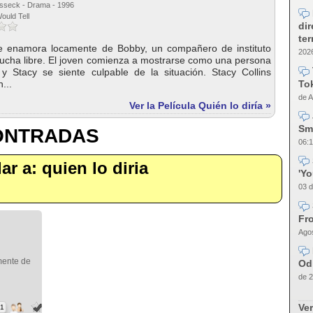
osseck - Drama - 1996
ould Tell
dir
te
se enamora locamente de Bobby, un compañero de instituto
2026
 lucha libre. El joven comienza a mostrarse como una persona
 y Stacy se siente culpable de la situación. Stacy Collins
Tok
...
de A
Ver la Película Quién lo diría »
Sm
CONTRADAS
06:1
lar a: quien lo diria
'Y
03 d
Fro
Agos
mente de
Od
de 2
Ver
71