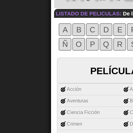
LISTADO DE PELICULAS:
De l
A
B
C
D
E
Ñ
O
P
Q
R
PELÍCUL
Acción
A
Aventuras
B
Ciencia Ficción
C
Crimen
D