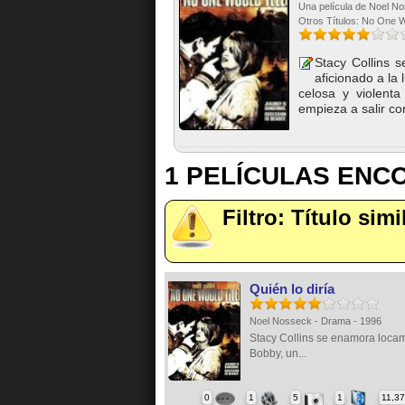
Una película de Noel N
Otros Títulos: No One W
Stacy Collins 
aficionado a la
celosa y violenta
empieza a salir con
1 PELÍCULAS EN
Filtro: Título simi
Quién lo diría
Noel Nosseck - Drama - 1996
Stacy Collins se enamora loca
Bobby, un...
0
1
5
1
11,3