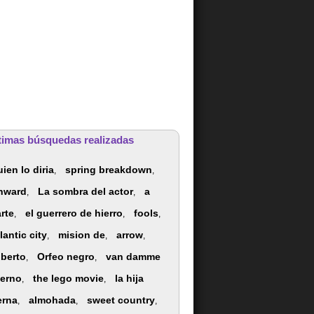
timas búsquedas realizadas
ien lo diria
spring breakdown
,
,
nward
La sombra del actor
a
,
,
rte
el guerrero de hierro
fools
,
,
,
lantic city
mision de
arrow
,
,
,
oberto
Orfeo negro
van damme
,
,
ferno
the lego movie
la hija
,
,
erna
almohada
sweet country
,
,
,