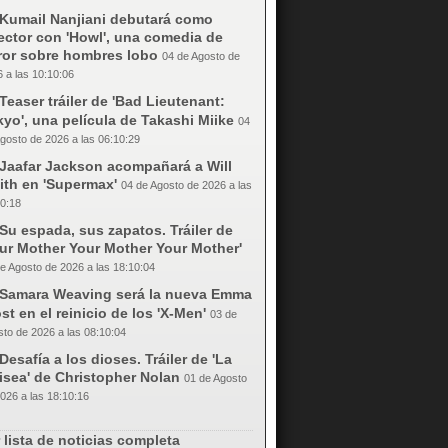
Kumail Nanjiani debutará como
ector con 'Howl', una comedia de
rror sobre hombres lobo
04 de Agosto de
 a las 10:10:06
Teaser tráiler de 'Bad Lieutenant:
yo', una película de Takashi Miike
04
gosto de 2026 a las 06:10:29
Jaafar Jackson acompañará a Will
ith en 'Supermax'
04 de Agosto de 2026 a las
0:18
Su espada, sus zapatos. Tráiler de
our Mother Your Mother Your Mother'
e Agosto de 2026 a las 18:10:04
Samara Weaving será la nueva Emma
st en el reinicio de los 'X-Men'
03 de
to de 2026 a las 08:10:04
Desafía a los dioses. Tráiler de 'La
isea' de Christopher Nolan
01 de Agosto
026 a las 18:10:16
 lista de noticias completa