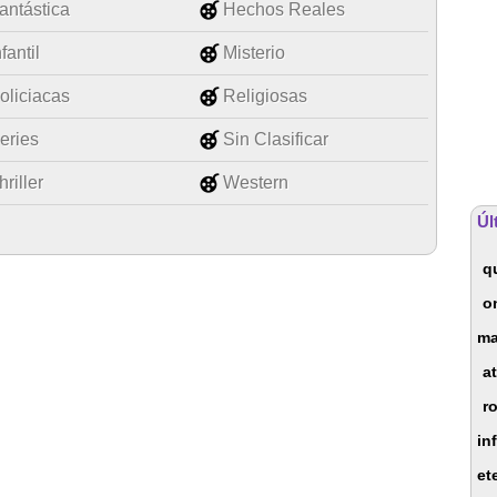
antástica
Hechos Reales
nfantil
Misterio
oliciacas
Religiosas
eries
Sin Clasificar
hriller
Western
Úl
qu
o
ma
at
r
in
et