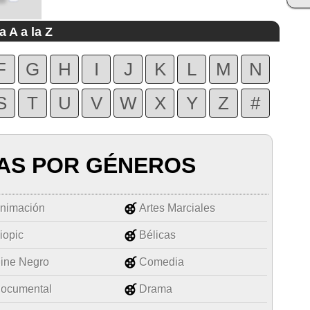
a A a la Z
F
G
H
I
J
K
L
M
N
S
T
U
V
W
X
Y
Z
#
AS POR GÉNEROS
nimación
Artes Marciales
iopic
Bélicas
ine Negro
Comedia
ocumental
Drama