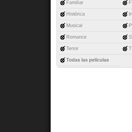
Familiar
F
Histórica
I
Musical
P
Romance
S
Terror
T
Todas las películas