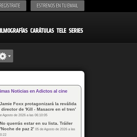
REGÍSTRATE
ESTRENOS EN TU EMAIL
ILMOGRAFÍAS
CARÁTULAS
TELE
SERIES
imas Noticias en Adictos al cine
Jamie Foxx protagonizará la reválida
 director de 'Kill - Masacre en el tren'
e Agosto de 2026 a las 06:10:05
No querrás estar en su lista. Tráiler
'Noche de paz 2'
05 de Agosto de 2026 a las
0:22